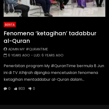
BERITA
Fenomena ‘ketagihan’ tadabbur
al-Quran
ADMIN MY #QURANTIME
6 YEARS AGO
- LUD:
6 YEARS AGO
Penerbitan program My #QuranTime bermula 8 Jun
ini di TV Alhijrah dijangka mencetuskan fenomena
ketagihan mentaddabur al-Quran dalam...
0
803
0