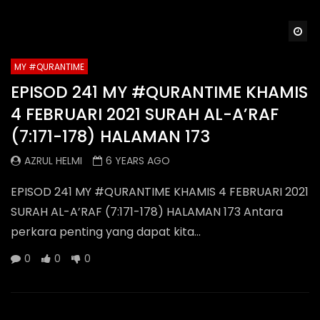
Wa
MY #QURANTIME
EPISOD 241 MY #QURANTIME KHAMIS
4 FEBRUARI 2021 SURAH AL-A’RAF
(7:171-178) HALAMAN 173
AZRUL HELMI
6 YEARS AGO
EPISOD 241 MY #QURANTIME KHAMIS 4 FEBRUARI 2021
SURAH AL-A’RAF (7:171-178) HALAMAN 173 Antara
perkara penting yang dapat kita...
0
0
0