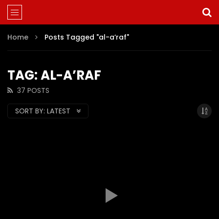
Home
Posts Tagged "al-a’raf"
TAG: AL-A’RAF
37 POSTS
SORT BY:
LATEST