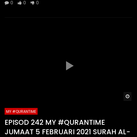
0
0
0
Wa
MY #QURANTIME
EPISOD 242 MY #QURANTIME
JUMAAT 5 FEBRUARI 2021 SURAH AL-