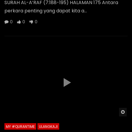
SURAH AL-A’RAF (7:188-195) HALAMAN 175 Antara
perkara penting yang dapat kita a...
0
0
0
Wa
MY #QURANTIME
ULANGKAJI