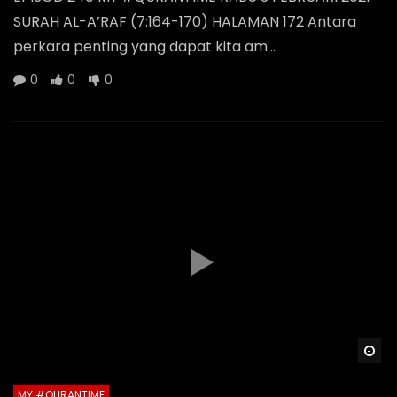
SURAH AL-A’RAF (7:164-170) HALAMAN 172 Antara
perkara penting yang dapat kita am...
0
0
0
Wa
MY #QURANTIME