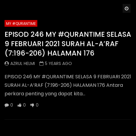
Wa
MY #QURANTIME
EPISOD 246 MY #QURANTIME SELASA
9 FEBRUARI 2021 SURAH AL-A’RAF
(7:196-206) HALAMAN 176
AZRUL HELMI
5 YEARS AGO
EPISOD 246 MY #QURANTIME SELASA 9 FEBRUARI 2021
SURAH AL-A’RAF (7:196-206) HALAMAN 176 Antara
perkara penting yang dapat kita...
0
0
0