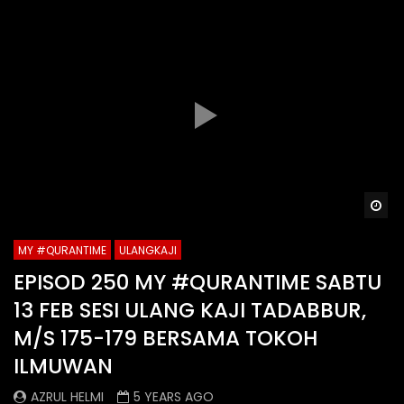
Wa
MY #QURANTIME
ULANGKAJI
EPISOD 250 MY #QURANTIME SABTU
13 FEB SESI ULANG KAJI TADABBUR,
M/S 175-179 BERSAMA TOKOH
ILMUWAN
AZRUL HELMI
5 YEARS AGO