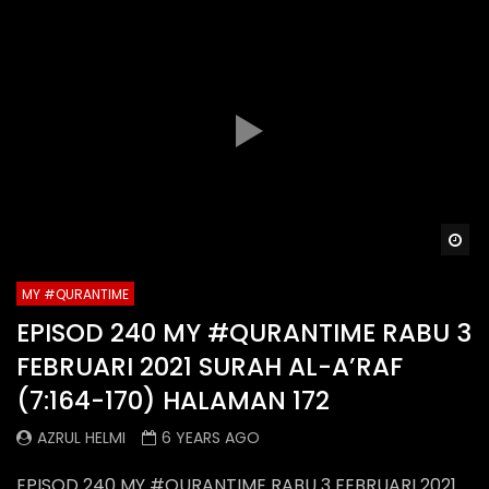
Wa
MY #QURANTIME
EPISOD 240 MY #QURANTIME RABU 3
FEBRUARI 2021 SURAH AL-A’RAF
(7:164-170) HALAMAN 172
AZRUL HELMI
6 YEARS AGO
EPISOD 240 MY #QURANTIME RABU 3 FEBRUARI 2021