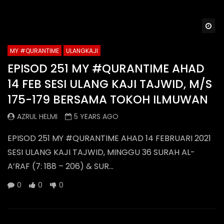
Wa
MY #QURANTIME
ULANGKAJI
EPISOD 251 MY #QURANTIME AHAD
14 FEB SESI ULANG KAJI TAJWID, M/S
175-179 BERSAMA TOKOH ILMUWAN
AZRUL HELMI
5 YEARS AGO
EPISOD 251 MY #QURANTIME AHAD 14 FEBRUARI 2021
SESI ULANG KAJI TAJWID, MINGGU 36 SURAH AL-
A’RAF (7: 188 – 206) & SUR...
0
0
0