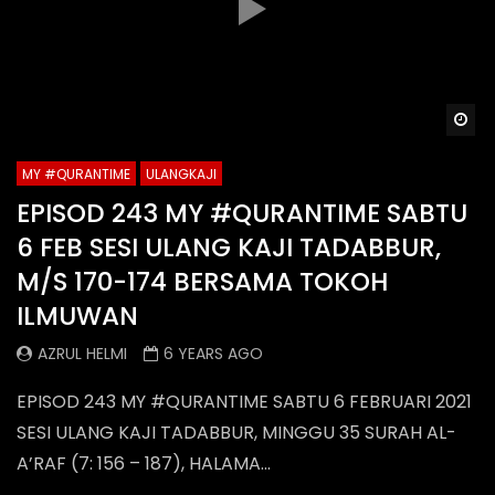
Wa
MY #QURANTIME
ULANGKAJI
EPISOD 243 MY #QURANTIME SABTU
6 FEB SESI ULANG KAJI TADABBUR,
M/S 170-174 BERSAMA TOKOH
ILMUWAN
AZRUL HELMI
6 YEARS AGO
EPISOD 243 MY #QURANTIME SABTU 6 FEBRUARI 2021
SESI ULANG KAJI TADABBUR, MINGGU 35 SURAH AL-
A’RAF (7: 156 – 187), HALAMA...