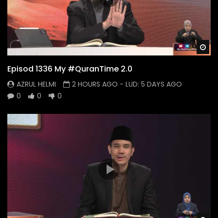
Wa
Episod 1336 My #QuranTime 2.0
AZRUL HELMI
2 HOURS AGO
- LUD:
5 DAYS AGO
0
0
0