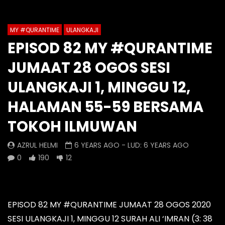
1
2
3
4
5
6
7
Auto Next
Theater
8
9
10
11
12
13
14
MY #QURANTIME
ULANGKAJI
Watch Later
0 Comments
EPISOD 82 MY #QURANTIME
15
16
17
18
19
20
Episod 1336 My #QuranTime
Episod 1335 My #Q
JUMAAT 28 OGOS SESI
2.0
2.0
21
22
23
24
25
26
AZRUL HELMI
AZRUL HELMI
ULANGKAJI 1, MINGGU 12,
27
28
2 HOURS AGO
- LUD:
5 DAYS AGO
1 DAY AGO
- LUD:
5 
HALAMAN 55-59 BERSAMA
0
0
0
0
0
0
TOKOH ILMUWAN
AZRUL HELMI
6 YEARS AGO
- LUD:
6 YEARS AGO
0
190
12
EPISOD 82 MY #QURANTIME JUMAAT 28 OGOS 2020
SESI ULANGKAJI 1, MINGGU 12 SURAH ALI ‘IMRAN (3: 38