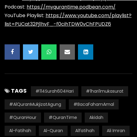
Podcast:
https://myqurantime.podbean.com/
YouTube Playlist:
https://www.youtube.com/playlist?
list=PLiCat32Pj1hvF_-f0cihTDW0vChFPUDZ6
TAGS
#114Surah604Hari
#1hari1mukasurat
#AlQuranMukjizatAgung
#BacaFahamAmal
#QuranHour
#QuranTime
Akidah
Al-Fatihah
Al-Quran
Alfatihah
Ali Imran