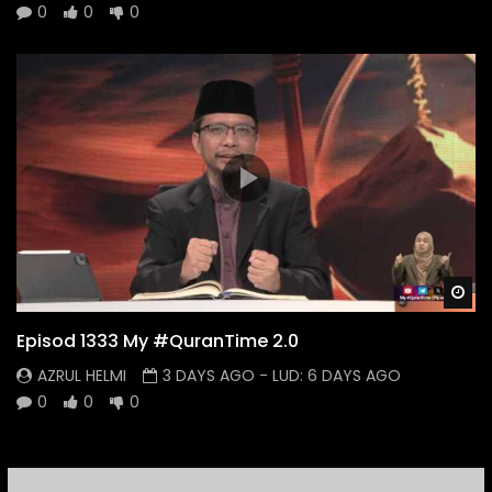
0
0
0
Wa
Episod 1333 My #QuranTime 2.0
AZRUL HELMI
3 DAYS AGO
- LUD:
6 DAYS AGO
0
0
0