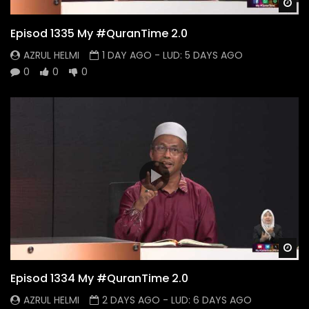
Wa
Episod 1335 My #QuranTime 2.0
AZRUL HELMI
1 DAY AGO
- LUD:
5 DAYS AGO
0
0
0
Wa
Episod 1334 My #QuranTime 2.0
AZRUL HELMI
2 DAYS AGO
- LUD:
6 DAYS AGO