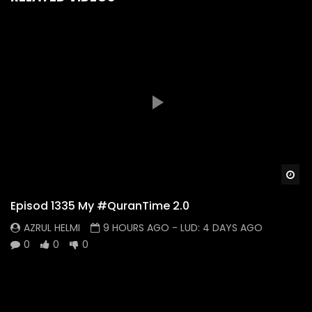
Wa
Episod 1335 My #QuranTime 2.0
AZRUL HELMI
9 HOURS AGO
- LUD:
4 DAYS AGO
0
0
0