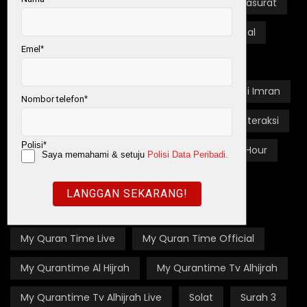
TAGS
#114Surah604Hari
#1hari1mukasurat
#AlQuranMukjizatAgung
#BacaFahamAmal
#QuranHour
#QuranTime
Akidah
Al-Fatihah
Al-Quran
Alfatihah
Ali Imran
Allah
Hidayah
Iman
Infak
Interaksi
Keraguan
Kupasan
Malaysia #QuranHour
Malaysia #QuranTime
My #QuranTime
My Quran
My Quran Time
My Quran Time Live
My Quran Time Official
My Qurantime Al Hijrah
My Qurantime Tv Alhijrah
My Qurantime Tv Alhijrah Live
Solat
Surah 3