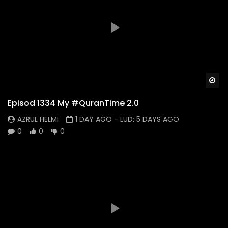
Wa
Episod 1334 My #QuranTime 2.0
AZRUL HELMI
1 DAY AGO
- LUD:
5 DAYS AGO
0
0
0