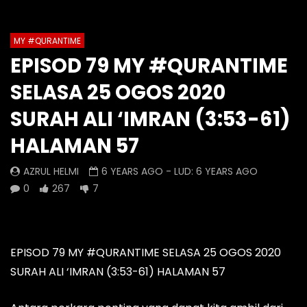
1
2
3
4
5
6
7
Auto Next
Theater
8
9
10
11
12
13
14
MY #QURANTIME
Watch Later
0 Comments
EPISOD 79 MY #QURANTIME
15
16
17
18
19
20
Episod 1335 My #QuranTime
Episod 1334 My #Q
SELASA 25 OGOS 2020
2.0
2.0
21
22
23
24
25
26
AZRUL HELMI
AZRUL HELMI
SURAH ALI ‘IMRAN (3:53-61)
27
28
9 HOURS AGO
- LUD:
4 DAYS AGO
1 DAY AGO
- LUD:
5 
HALAMAN 57
0
0
0
0
0
0
AZRUL HELMI
6 YEARS AGO
- LUD:
6 YEARS AGO
0
267
7
EPISOD 79 MY #QURANTIME SELASA 25 OGOS 2020
SURAH ALI ‘IMRAN (3:53-61) HALAMAN 57