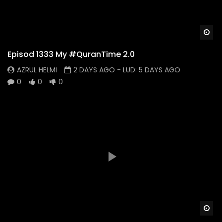
Wa
Episod 1333 My #QuranTime 2.0
AZRUL HELMI
2 DAYS AGO
- LUD:
5 DAYS AGO
0
0
0
Wa