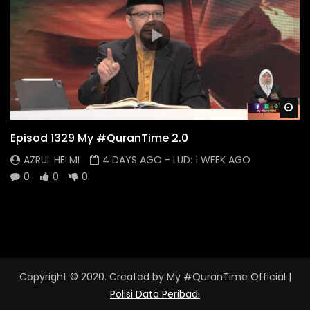
Wa
Episod 1329 My #QuranTime 2.0
AZRUL HELMI
4 DAYS AGO
- LUD:
1 WEEK AGO
0
0
0
Copyright © 2020. Created by My #QuranTime Official
|
Polisi Data Peribadi