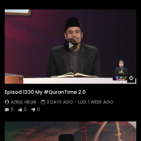
Wa
Episod 1330 My #QuranTime 2.0
AZRUL HELMI
3 DAYS AGO
- LUD:
1 WEEK AGO
0
0
0