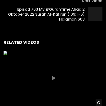
Next Video
Episod 763 My #QuranTime Ahad 2
Oktober 2022 Surah Al-Kafirun (109: 1-6)
Halaman 603
RELATED VIDEOS
Wa