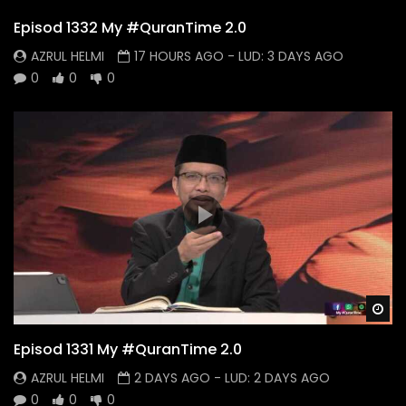
Episod 1332 My #QuranTime 2.0
AZRUL HELMI
17 HOURS AGO
- LUD:
3 DAYS AGO
0
0
0
Wa
Episod 1331 My #QuranTime 2.0
AZRUL HELMI
2 DAYS AGO
- LUD:
2 DAYS AGO
0
0
0