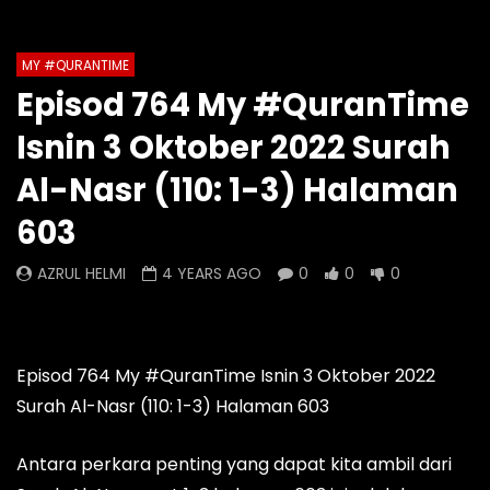
Auto Next
Theater
MY #QURANTIME
Watch Later
0 Comments
Episod 764 My #QuranTime
Episod 1332 My #QuranTime
Episod 1331 My #Qu
Isnin 3 Oktober 2022 Surah
2.0
AZRUL HELMI
AZRUL HELMI
2 DAYS AGO
- LUD:
Al-Nasr (110: 1-3) Halaman
17 HOURS AGO
- LUD:
3 DAYS AGO
0
0
0
603
0
0
0
AZRUL HELMI
4 YEARS AGO
0
0
0
Episod 764 My #QuranTime Isnin 3 Oktober 2022
Surah Al-Nasr (110: 1-3) Halaman 603
Antara perkara penting yang dapat kita ambil dari