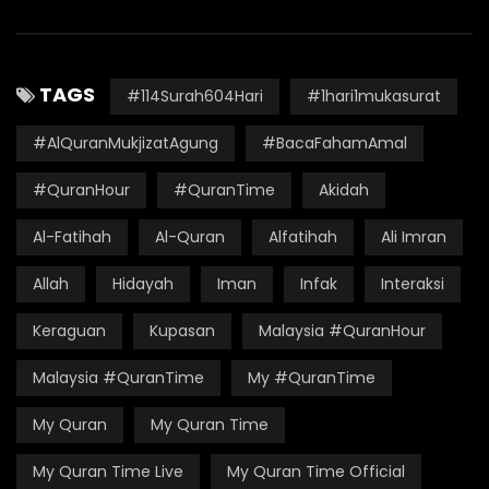
TAGS
#114Surah604Hari
#1hari1mukasurat
#AlQuranMukjizatAgung
#BacaFahamAmal
#QuranHour
#QuranTime
Akidah
Al-Fatihah
Al-Quran
Alfatihah
Ali Imran
Allah
Hidayah
Iman
Infak
Interaksi
Keraguan
Kupasan
Malaysia #QuranHour
Malaysia #QuranTime
My #QuranTime
My Quran
My Quran Time
My Quran Time Live
My Quran Time Official