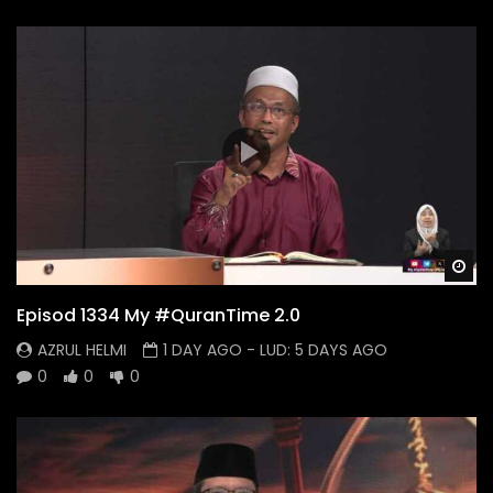
Wa
Episod 1334 My #QuranTime 2.0
AZRUL HELMI
1 DAY AGO
- LUD:
5 DAYS AGO
0
0
0