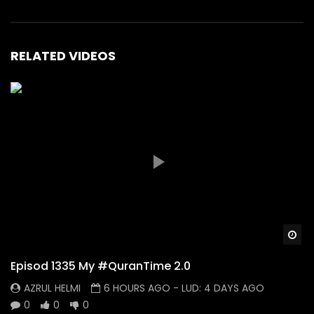
RELATED VIDEOS
Wa
Episod 1335 My #QuranTime 2.0
AZRUL HELMI
6 HOURS AGO
- LUD:
4 DAYS AGO
0
0
0