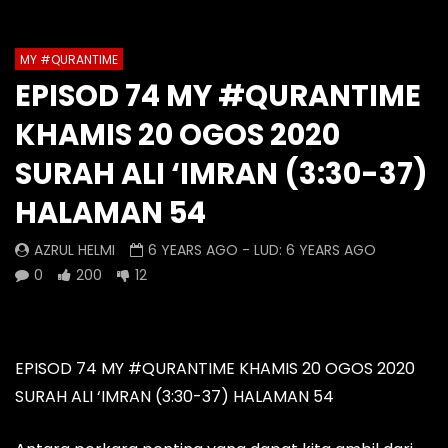
1
2
3
4
5
6
7
Auto Next
Theater
8
9
10
11
12
13
14
MY #QURANTIME
Watch Later
0 Comments
EPISOD 74 MY #QURANTIME
15
16
17
18
19
20
Episod 1335 My #QuranTime
Episod 1334 My #Q
KHAMIS 20 OGOS 2020
2.0
2.0
21
22
23
24
25
26
AZRUL HELMI
AZRUL HELMI
SURAH ALI ‘IMRAN (3:30-37)
27
28
6 HOURS AGO
- LUD:
4 DAYS AGO
1 DAY AGO
- LUD:
5 
HALAMAN 54
0
0
0
0
0
0
AZRUL HELMI
6 YEARS AGO
- LUD:
6 YEARS AGO
0
200
12
EPISOD 74 MY #QURANTIME KHAMIS 20 OGOS 2020
SURAH ALI ‘IMRAN (3:30-37) HALAMAN 54