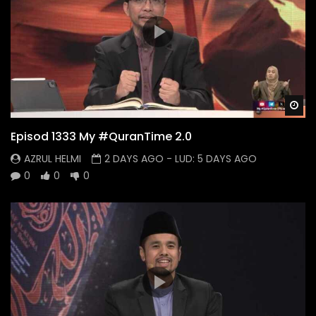
Wa
Episod 1333 My #QuranTime 2.0
AZRUL HELMI
2 DAYS AGO
- LUD:
5 DAYS AGO
0
0
0