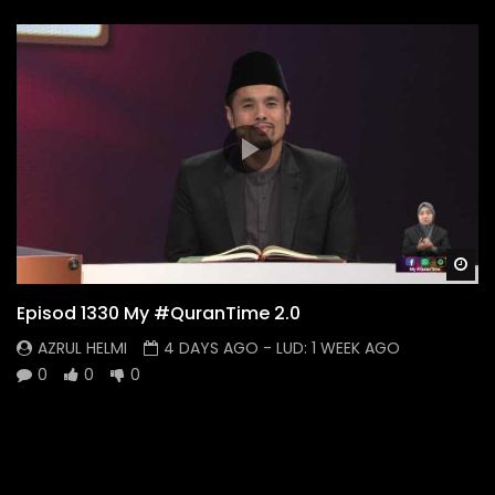
Wa
Episod 1330 My #QuranTime 2.0
AZRUL HELMI
4 DAYS AGO
- LUD:
1 WEEK AGO
0
0
0