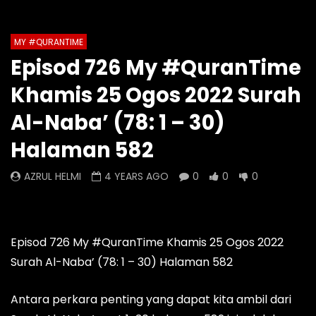
Auto Next
Theater
MY #QURANTIME
Watch Later
0 Comments
Episod 726 My #QuranTime
Episod 1333 My #QuranTime
Episod 1332 My #Q
Khamis 25 Ogos 2022 Surah
2.0
2.0
AZRUL HELMI
AZRUL HELMI
Al-Naba’ (78: 1 – 30)
15 HOURS AGO
- LUD:
4 DAYS AGO
2 DAYS AGO
- LUD:
Halaman 582
0
0
0
0
0
0
AZRUL HELMI
4 YEARS AGO
0
0
0
Episod 726 My #QuranTime Khamis 25 Ogos 2022
Surah Al-Naba’ (78: 1 – 30) Halaman 582
Antara perkara penting yang dapat kita ambil dari