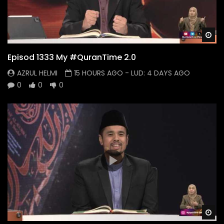
Wa
Episod 1333 My #QuranTime 2.0
AZRUL HELMI
15 HOURS AGO
- LUD:
4 DAYS AGO
0
0
0
Wa