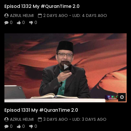
Episod 1332 My #QuranTime 2.0
AZRUL HELMI
2 DAYS AGO
- LUD:
4 DAYS AGO
0
0
0
Wa
Episod 1331 My #QuranTime 2.0
AZRUL HELMI
3 DAYS AGO
- LUD:
3 DAYS AGO
0
0
0