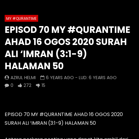
1
2
3
4
5
6
7
Auto Next
Theater
8
9
10
11
12
13
MY #QURANTIME
Watch Later
0 Comments
EPISOD 70 MY #QURANTIME
14
15
16
17
18
19
Episod 1335 My #QuranTime
Episod 1334 My #Q
AHAD 16 OGOS 2020 SURAH
2.0
2.0
20
21
22
23
24
25
AZRUL HELMI
AZRUL HELMI
ALI ‘IMRAN (3:1-9)
26
27
28
11 HOURS AGO
- LUD:
4 DAYS AGO
1 DAY AGO
- LUD:
5 
HALAMAN 50
0
0
0
0
0
0
AZRUL HELMI
6 YEARS AGO
- LUD:
6 YEARS AGO
0
272
15
EPISOD 70 MY #QURANTIME AHAD 16 OGOS 2020
SURAH ALI ‘IMRAN (3:1-9) HALAMAN 50