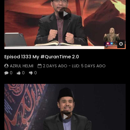
Wa
Episod 1333 My #QuranTime 2.0
AZRUL HELMI
2 DAYS AGO
- LUD:
5 DAYS AGO
0
0
0