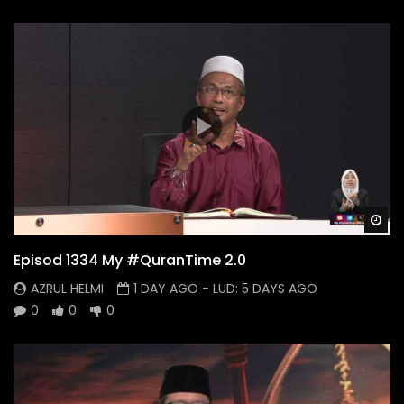
Wa
Episod 1334 My #QuranTime 2.0
AZRUL HELMI
1 DAY AGO
- LUD:
5 DAYS AGO
0
0
0