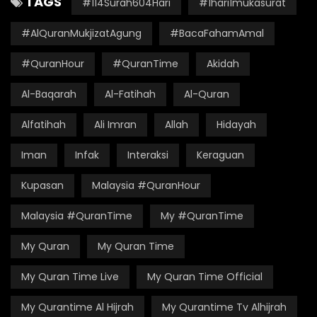
TAGS
#114Surah604Hari
#1hari1mukasurat
#AlQuranMukjizatAgung
#BacaFahamAmal
#QuranHour
#QuranTime
Akidah
Al-Baqarah
Al-Fatihah
Al-Quran
Alfatihah
Ali Imran
Allah
Hidayah
Iman
Infak
Interaksi
Keraguan
Kupasan
Malaysia #QuranHour
Malaysia #QuranTime
My #QuranTime
My Quran
My Quran Time
My Quran Time Live
My Quran Time Official
My Qurantime Al Hijrah
My Qurantime Tv Alhijrah