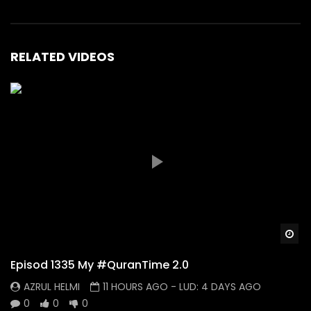
RELATED VIDEOS
Wa
Episod 1335 My #QuranTime 2.0
AZRUL HELMI
11 HOURS AGO
- LUD:
4 DAYS AGO
0
0
0