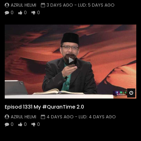
AZRUL HELMI
3 DAYS AGO
- LUD:
5 DAYS AGO
0
0
0
Wa
Episod 1331 My #QuranTime 2.0
AZRUL HELMI
4 DAYS AGO
- LUD:
4 DAYS AGO
0
0
0