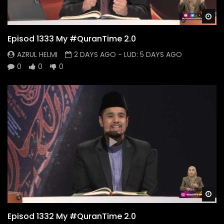
Wa
Episod 1333 My #QuranTime 2.0
AZRUL HELMI
2 DAYS AGO
- LUD:
5 DAYS AGO
0
0
0
Wa
Episod 1332 My #QuranTime 2.0