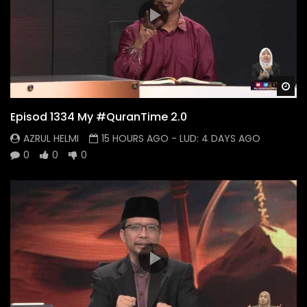
Wa
Episod 1334 My #QuranTime 2.0
AZRUL HELMI
15 HOURS AGO
- LUD:
4 DAYS AGO
0
0
0