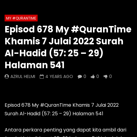
Auto Next
Theater
MY #QURANTIME
Watch Later
0 Comments
Episod 678 My #QuranTime
Episod 1334 My #QuranTime
Episod 1333 My #Q
Khamis 7 Julai 2022 Surah
2.0
2.0
AZRUL HELMI
AZRUL HELMI
Al-Hadid (57: 25 – 29)
15 HOURS AGO
- LUD:
4 DAYS AGO
2 DAYS AGO
- LUD:
Halaman 541
0
0
0
0
0
0
AZRUL HELMI
4 YEARS AGO
0
0
0
Episod 678 My #QuranTime Khamis 7 Julai 2022
Surah Al-Hadid (57: 25 – 29) Halaman 541
Antara perkara penting yang dapat kita ambil dari