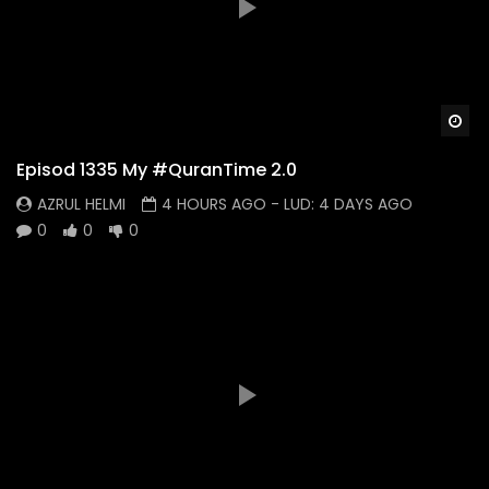
Wa
Episod 1335 My #QuranTime 2.0
AZRUL HELMI
4 HOURS AGO
- LUD:
4 DAYS AGO
0
0
0