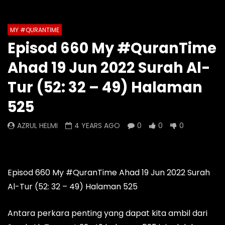
Auto Next
Theater
MY #QURANTIME
Watch Later
0 Comments
Episod 660 My #QuranTime
Episod 1335 My #QuranTime
Episod 1334 My #Q
Ahad 19 Jun 2022 Surah Al-
2.0
2.0
AZRUL HELMI
AZRUL HELMI
Tur (52: 32 – 49) Halaman
4 HOURS AGO
- LUD:
4 DAYS AGO
1 DAY AGO
- LUD:
5 
525
0
0
0
0
0
0
AZRUL HELMI
4 YEARS AGO
0
0
0
Episod 660 My #QuranTime Ahad 19 Jun 2022 Surah
Al-Tur (52: 32 – 49) Halaman 525
Antara perkara penting yang dapat kita ambil dari