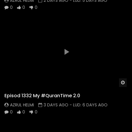
AZRUL HELMI
2 DAYS AGO
- LUD:
5 DAYS AGO
0
0
0
Wa
Episod 1332 My #QuranTime 2.0
AZRUL HELMI
3 DAYS AGO
- LUD:
6 DAYS AGO
0
0
0