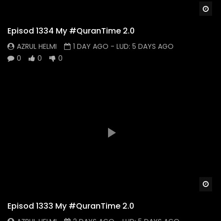
Wa
Episod 1334 My #QuranTime 2.0
AZRUL HELMI
1 DAY AGO
- LUD:
5 DAYS AGO
0
0
0
Wa
Episod 1333 My #QuranTime 2.0