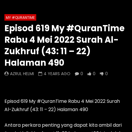
Auto Next
Theater
MY #QURANTIME
Watch Later
0 Comments
Episod 619 My #QuranTime
Episod 1332 My #QuranTime
Episod 1331 My #Qu
Rabu 4 Mei 2022 Surah Al-
2.0
AZRUL HELMI
AZRUL HELMI
2 DAYS AGO
- LUD:
Zukhruf (43: 11 – 22)
23 HOURS AGO
- LUD:
4 DAYS AGO
0
0
0
Halaman 490
0
0
0
AZRUL HELMI
4 YEARS AGO
0
0
0
Episod 619 My #QuranTime Rabu 4 Mei 2022 Surah
Al-Zukhruf (43: 11 – 22) Halaman 490
Antara perkara penting yang dapat kita ambil dari