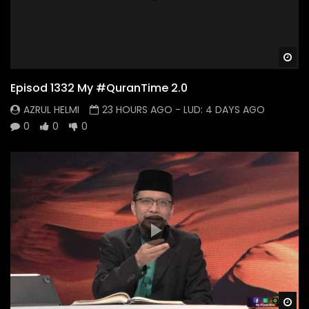
Wa
Episod 1332 My #QuranTime 2.0
AZRUL HELMI
23 HOURS AGO
- LUD:
4 DAYS AGO
0
0
0
Wa