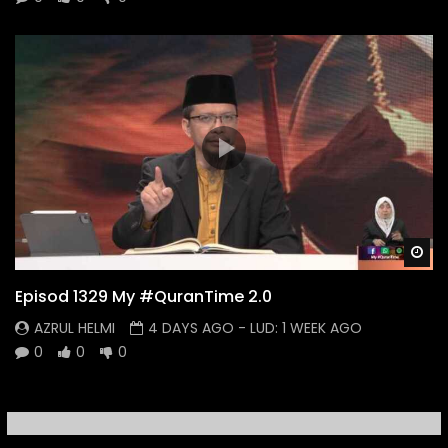
Wa
Episod 1329 My #QuranTime 2.0
AZRUL HELMI
4 DAYS AGO
- LUD:
1 WEEK AGO
0
0
0