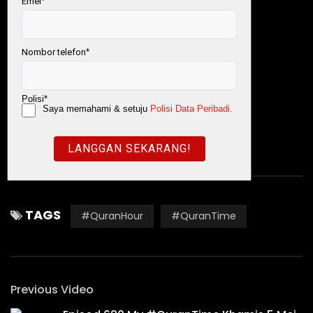
Website:
https://www.myqurantime.org/
World #QuranHour
Malaysia #QuranHour
TAGS
#QuranHour
#QuranTime
Previous Video