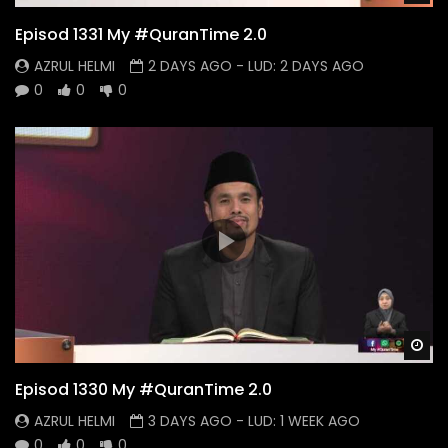
Episod 1331 My #QuranTime 2.0
AZRUL HELMI
2 DAYS AGO
- LUD:
2 DAYS AGO
0
0
0
Wa
Episod 1330 My #QuranTime 2.0
AZRUL HELMI
3 DAYS AGO
- LUD:
1 WEEK AGO
0
0
0