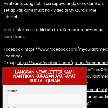
Aktifkan loceng notifikasi supaya anda dimaklumkan
setiap kali kami muat naik video di My QuranTime
Official.
Untuk informasi terkini sila Like, Komen laman-laman
rasmi kami:
Facebook:
https://www.facebook.com/myqurantimeoff
Facebook
Group:
https://www.facebook.com/groups/sahabaha
YouTube:
https://www.youtube.com/MyQuranTimeOffic
Instagram:
https://www.instagram.com/myqurantimeof
Telegram:
https://t.me/MyQuranTimeOfficial
TikTok:
https://www.tiktok.com/@myqurantimeofficial
Reddit:
https://www.reddit.com/user/myqurantimeoffic
Podcast:
https://myqurantime.podbean.com/