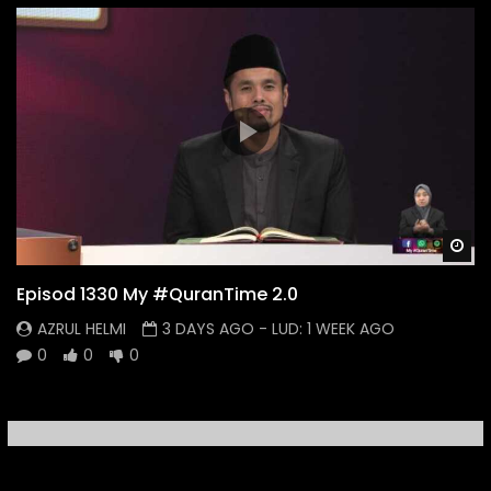
Wa
Episod 1330 My #QuranTime 2.0
AZRUL HELMI
3 DAYS AGO
- LUD:
1 WEEK AGO
0
0
0