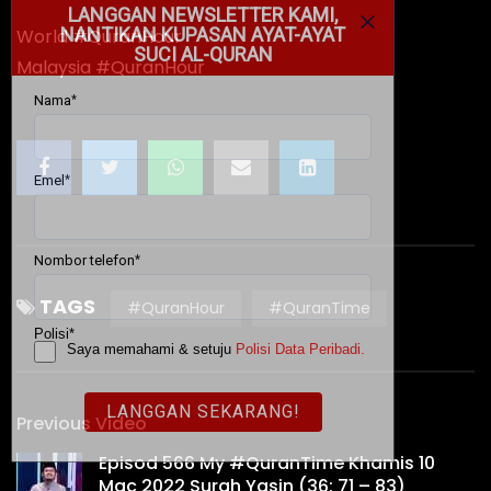
World #QuranHour
Malaysia #QuranHour
TAGS
#QuranHour
#QuranTime
Previous Video
Episod 566 My #QuranTime Khamis 10
Mac 2022 Surah Yasin (36: 71 – 83)