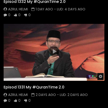
Episod 1332 My #QuranTime 2.0
AZRUL HELMI
1 DAY AGO
- LUD:
4 DAYS AGO
0
0
0
Wa
Episod 1331 My #QuranTime 2.0
AZRUL HELMI
2 DAYS AGO
- LUD:
2 DAYS AGO
0
0
0