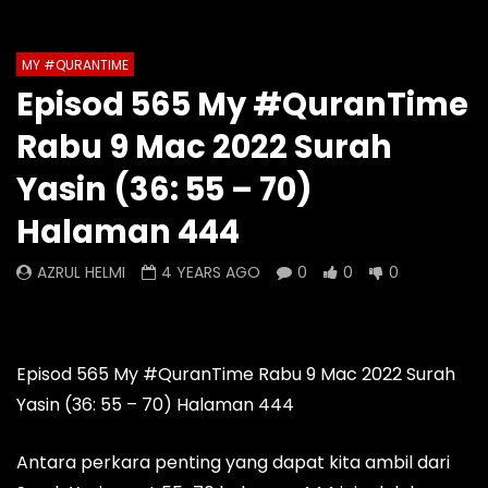
Auto Next
Theater
MY #QURANTIME
Watch Later
0 Comments
Episod 565 My #QuranTime
Episod 1333 My #QuranTime
Episod 1332 My #Q
Rabu 9 Mac 2022 Surah
2.0
2.0
AZRUL HELMI
AZRUL HELMI
Yasin (36: 55 – 70)
9 HOURS AGO
- LUD:
3 DAYS AGO
1 DAY AGO
- LUD:
4 
Halaman 444
0
0
0
0
0
0
AZRUL HELMI
4 YEARS AGO
0
0
0
Episod 565 My #QuranTime Rabu 9 Mac 2022 Surah
Yasin (36: 55 – 70) Halaman 444
Antara perkara penting yang dapat kita ambil dari