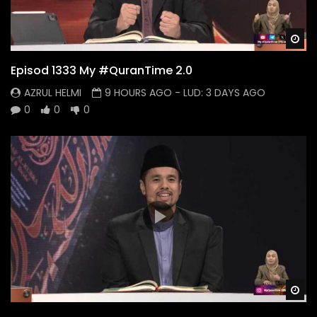
Wa
Episod 1333 My #QuranTime 2.0
AZRUL HELMI
9 HOURS AGO
- LUD:
3 DAYS AGO
0
0
0
Wa