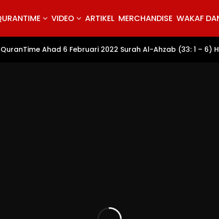
QURANTIME
VIDEO
ARTIKEL
MERCHANDISE
WAKAF DAN
QuranTime Ahad 6 Februari 2022 Surah Al-Ahzab (33: 1 – 6) 