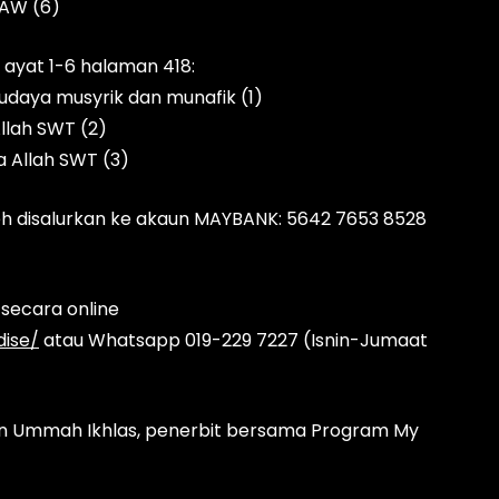
SAW (6)
 ayat 1-6 halaman 418:
 budaya musyrik dan munafik (1)
llah SWT (2)
a Allah SWT (3)
 disalurkan ke akaun MAYBANK: 5642 7653 8528
secara online
ise/
atau Whatsapp 019-229 7227 (Isnin-Jumaat
san Ummah Ikhlas, penerbit bersama Program My