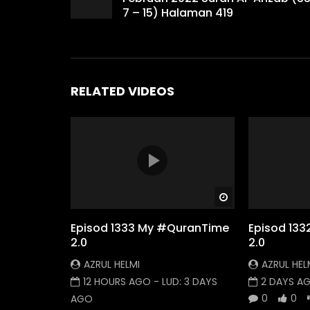
7 – 15) Halaman 419
RELATED VIDEOS
Watch Later
Episod 1333 My #QuranTime
Episod 13
2.0
2.0
AZRUL HELMI
AZRUL HEL
12 HOURS AGO
- LUD:
3 DAYS
2 DAYS A
0
0
AGO