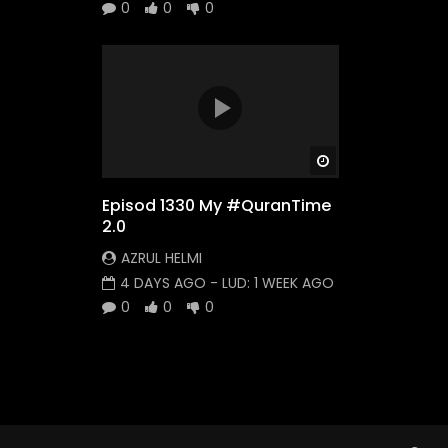
0
0
0
Watch Later
Episod 1330 My #QuranTime
2.0
AZRUL HELMI
4 DAYS AGO
- LUD:
1 WEEK AGO
0
0
0