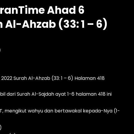
ranTime Ahad 6
1332 My #QuranTime
Episod 1331 My #QuranTime 2
 Al-Ahzab (33: 1 – 6)
AZRUL HELMI
HELMI
3 DAYS AGO
- LUD:
2 DAYS AGO
 AGO
- LUD:
4 DAYS AGO
0
0
0
0
0
2022 Surah Al-Ahzab (33: 1 – 6) Halaman 418
l dari Surah Al-Sajdah ayat 1-6 halaman 418 ini
WT, mengikut wahyu dan bertawakal kepada-Nya (1-
)