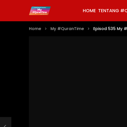
HOME
TENTANG #
Home
My #QuranTime
Episod 535 My #