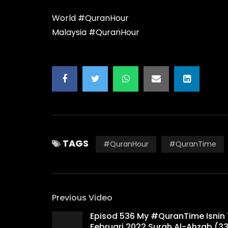
World #QuranHour
Malaysia #QuranHour
TAGS
#QuranHour
#QuranTime
Previous Video
Episod 536 My #QuranTime Isnin 
Februari 2022 Surah Al-Ahzab (33