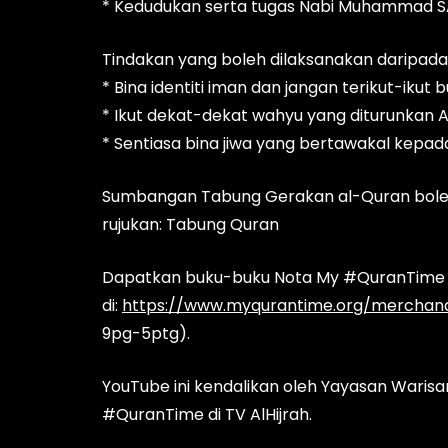
* Kedudukan serta tugas Nabi Muhammad 
Tindakan yang boleh dilaksanakan daripada
* Bina identiti iman dan jangan terikut-ikut
* Ikut dekat-dekat wahyu yang diturunkan A
* Sentiasa bina jiwa yang bertawakal kepad
Sumbangan Tabung Gerakan al-Quran boleh
rujukan: Tabung Quran
Dapatkan buku-buku Nota My #QuranTime 
di:
https://www.myqurantime.org/merchand
9pg-5ptg).
YouTube ini kendalikan oleh Yayasan Wari
#QuranTime di TV AlHijrah.