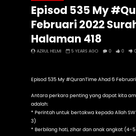
Episod 535 My #Qu
Episod 1333 My #QuranTime
Episod 
2.0
2.0
Februari 2022 Surah
AZRUL HELMI
AZRUL 
Halaman 418
12 HOURS AGO
- LUD:
3 DAYS AGO
2 DAYS
0
0
0
0
0
AZRUL HELMI
5 YEARS AGO
0
0
Episod 535 My #QuranTime Ahad 6 Februari 
Antara perkara penting yang dapat kita ambi
adalah:
* Perintah untuk bertakwa kepada Allah S
3)
* Berbilang hati, zihar dan anak angkat (4-5