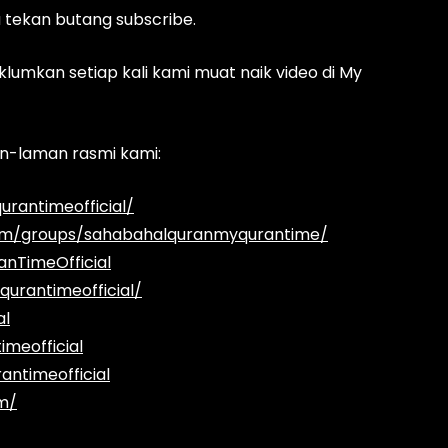
a tekan butang subscribe.
klumkan setiap kali kami muat naik video di My
man-laman rasmi kami:
rantimeofficial/
om/groups/sahabahalquranmyqurantime/
nTimeOfficial
urantimeofficial/
al
meofficial
ntimeofficial
m/