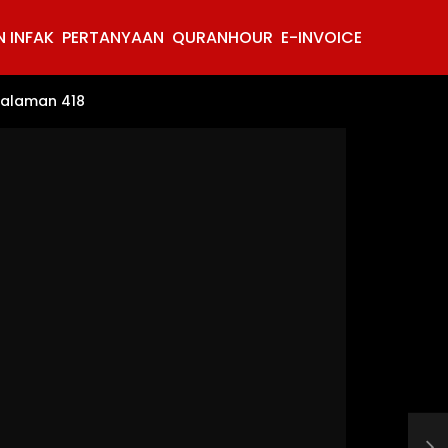
 INFAK
PERTANYAAN
QURANHOUR
E-INVOICE
Halaman 418