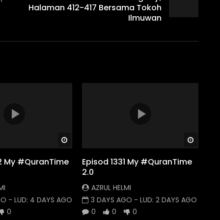
Halaman 412-417 Bersama Tokoh
Ilmuwan
Watch Later
Watch
32 My #QuranTime
Episod 1331 My #QuranTime
2.0
MI
AZRUL HELMI
GO
- LUD:
4 DAYS AGO
3 DAYS AGO
- LUD:
2 DAYS AGO
0
0
0
0