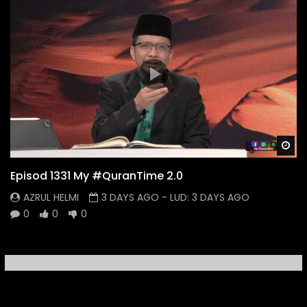
Wa
Episod 1331 My #QuranTime 2.0
AZRUL HELMI
3 DAYS AGO
- LUD:
3 DAYS AGO
0
0
0