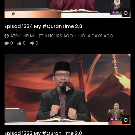
Wa
Episod 1334 My #QuranTime 2.0
AZRUL HELMI
5 HOURS AGO
- LUD:
4 DAYS AGO
0
0
0
Wa
Episod 1333 My #QuranTime 2.0