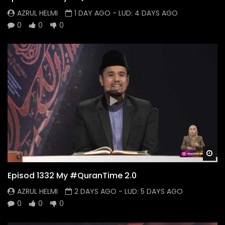
AZRUL HELMI
1 DAY AGO
- LUD:
4 DAYS AGO
0
0
0
Wa
Episod 1332 My #QuranTime 2.0
AZRUL HELMI
2 DAYS AGO
- LUD:
5 DAYS AGO
0
0
0