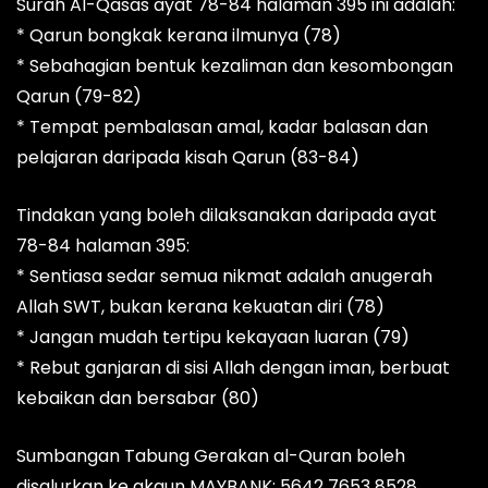
Surah Al-Qasas ayat 78-84 halaman 395 ini adalah:
* Qarun bongkak kerana ilmunya (78)
* Sebahagian bentuk kezaliman dan kesombongan
Qarun (79-82)
* Tempat pembalasan amal, kadar balasan dan
pelajaran daripada kisah Qarun (83-84)
Tindakan yang boleh dilaksanakan daripada ayat
78-84 halaman 395:
* Sentiasa sedar semua nikmat adalah anugerah
Allah SWT, bukan kerana kekuatan diri (78)
* Jangan mudah tertipu kekayaan luaran (79)
* Rebut ganjaran di sisi Allah dengan iman, berbuat
kebaikan dan bersabar (80)
Sumbangan Tabung Gerakan al-Quran boleh
disalurkan ke akaun MAYBANK: 5642 7653 8528