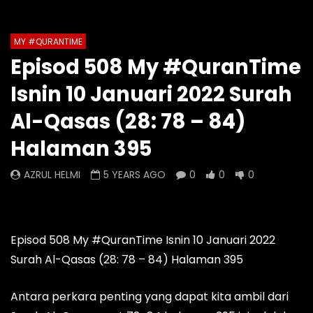
Auto Next
Theater
MY #QURANTIME
Watch Later
0 Comments
Episod 508 My #QuranTime
Episod 1334 My #QuranTime
Episod 1333 My #Q
Isnin 10 Januari 2022 Surah
2.0
2.0
AZRUL HELMI
AZRUL HELMI
Al-Qasas (28: 78 – 84)
5 HOURS AGO
- LUD:
4 DAYS AGO
1 DAY AGO
- LUD:
4 
Halaman 395
0
0
0
0
0
0
AZRUL HELMI
5 YEARS AGO
0
0
0
Episod 508 My #QuranTime Isnin 10 Januari 2022
Surah Al-Qasas (28: 78 – 84) Halaman 395
Antara perkara penting yang dapat kita ambil dari