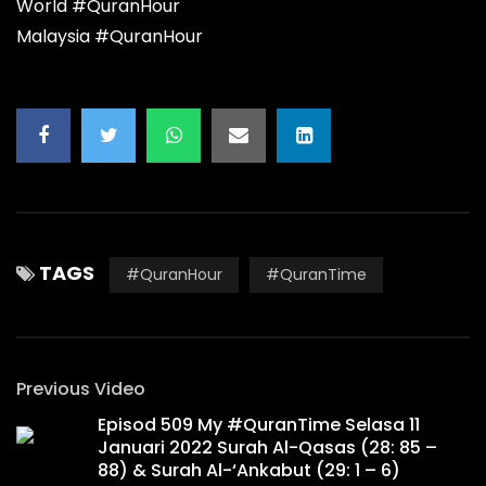
World #QuranHour
Malaysia #QuranHour
TAGS
#QuranHour
#QuranTime
Previous Video
Episod 509 My #QuranTime Selasa 11
Januari 2022 Surah Al-Qasas (28: 85 –
88) & Surah Al-‘Ankabut (29: 1 – 6)