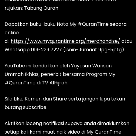
rujukan: Tabung Quran
Dapatkan buku-buku Nota My #QuranTime secara
online
di:
https://www.myqurantime.org/merchandise/
atau
Whatsapp 019-229 7227 (Isnin-Jumaat 9pg-5ptg).
YouTube ini kendalikan oleh Yayasan Warisan
Ummah Ikhlas, penerbit bersama Program My
#QuranTime di TV AlHijrah.
Sila Like, Komen dan Share serta jangan lupa tekan
butang subscribe.
Aktifkan loceng notifikasi supaya anda dimaklumkan
setiap kali kami muat naik video di My QuranTime