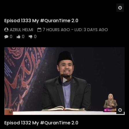
Wa
Episod 1333 My #QuranTime 2.0
AZRUL HELMI
7 HOURS AGO
- LUD:
3 DAYS AGO
0
0
0
Wa
Episod 1332 My #QuranTime 2.0