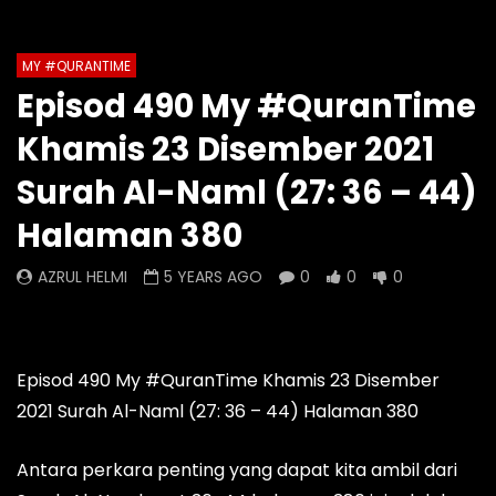
Auto Next
Theater
MY #QURANTIME
Watch Later
0 Comments
Episod 490 My #QuranTime
Episod 1333 My #QuranTime
Episod 1332 My #Q
Khamis 23 Disember 2021
2.0
2.0
AZRUL HELMI
AZRUL HELMI
Surah Al-Naml (27: 36 – 44)
7 HOURS AGO
- LUD:
3 DAYS AGO
1 DAY AGO
- LUD:
4 
Halaman 380
0
0
0
0
0
0
AZRUL HELMI
5 YEARS AGO
0
0
0
Episod 490 My #QuranTime Khamis 23 Disember
2021 Surah Al-Naml (27: 36 – 44) Halaman 380
Antara perkara penting yang dapat kita ambil dari