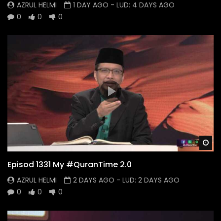
AZRUL HELMI
1 DAY AGO
- LUD:
4 DAYS AGO
0
0
0
Wa
Episod 1331 My #QuranTime 2.0
AZRUL HELMI
2 DAYS AGO
- LUD:
2 DAYS AGO
0
0
0