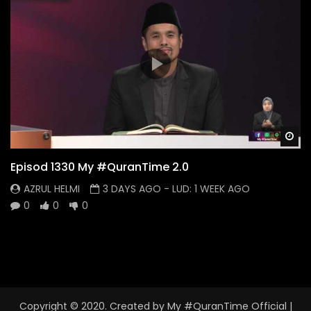
Wa
Episod 1330 My #QuranTime 2.0
AZRUL HELMI
3 DAYS AGO
- LUD:
1 WEEK AGO
0
0
0
Copyright © 2020. Created by My #QuranTime Official
|