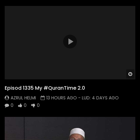
Wa
Episod 1335 My #QuranTime 2.0
AZRUL HELMI
13 HOURS AGO
- LUD:
4 DAYS AGO
0
0
0