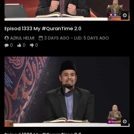
Wa
Episod 1333 My #QuranTime 2.0
AZRUL HELMI
3 DAYS AGO
- LUD:
5 DAYS AGO
0
0
0
Wa