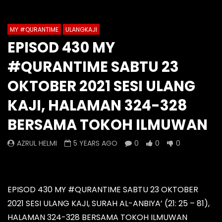
Auto Next
Theater
MY #QURANTIME
ULANGKAJI
Watch Later
0 Comments
EPISOD 430 MY
Episod 1335 My #QuranTime
Episod 1334 My #Q
#QURANTIME SABTU 23
2.0
2.0
AZRUL HELMI
AZRUL HELMI
OKTOBER 2021 SESI ULANG
13 HOURS AGO
- LUD:
4 DAYS AGO
2 DAYS AGO
- LUD:
KAJI, HALAMAN 324-328
0
0
0
0
0
0
BERSAMA TOKOH ILMUWAN
AZRUL HELMI
5 YEARS AGO
0
0
0
EPISOD 430 MY #QURANTIME SABTU 23 OKTOBER
2021 SESI ULANG KAJI, SURAH AL-ANBIYA’ (21: 25 – 81),
HALAMAN 324-328 BERSAMA TOKOH ILMUWAN