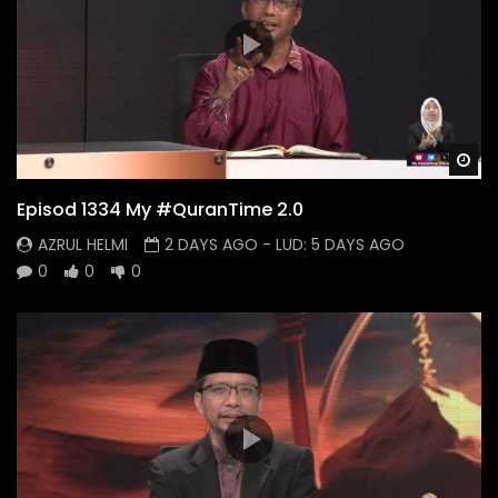
Wa
Episod 1334 My #QuranTime 2.0
AZRUL HELMI
2 DAYS AGO
- LUD:
5 DAYS AGO
0
0
0