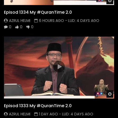
Wa
Episod 1334 My #QuranTime 2.0
AZRUL HELMI
6 HOURS AGO
- LUD:
4 DAYS AGO
0
0
0
Wa
Episod 1333 My #QuranTime 2.0
AZRUL HELMI
1 DAY AGO
- LUD:
4 DAYS AGO