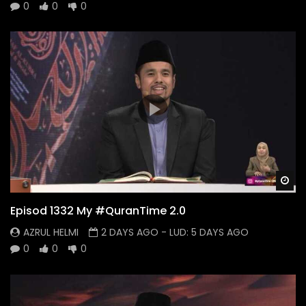
0
0
0
Wa
Episod 1332 My #QuranTime 2.0
AZRUL HELMI
2 DAYS AGO
- LUD:
5 DAYS AGO
0
0
0