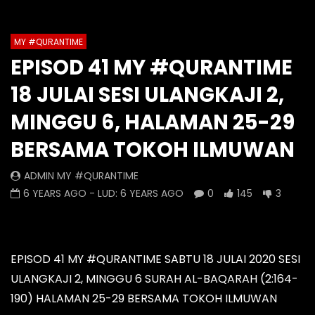
1
2
3
4
5
6
7
Auto Next
Theater
8
9
10
11
12
13
MY #QURANTIME
Watch Later
0 Comments
EPISOD 41 MY #QURANTIME
14
15
16
17
18
19
Episod 1334 My #QuranTime
Episod 1333 My #Q
18 JULAI SESI ULANGKAJI 2,
2.0
2.0
20
21
22
23
24
25
AZRUL HELMI
AZRUL HELMI
MINGGU 6, HALAMAN 25-29
26
27
28
6 HOURS AGO
- LUD:
4 DAYS AGO
1 DAY AGO
- LUD:
4 
BERSAMA TOKOH ILMUWAN
0
0
0
0
0
0
ADMIN MY #QURANTIME
6 YEARS AGO
- LUD:
6 YEARS AGO
0
145
3
EPISOD 41 MY #QURANTIME SABTU 18 JULAI 2020 SESI
ULANGKAJI 2, MINGGU 6 SURAH AL-BAQARAH (2:164-
190) HALAMAN 25-29 BERSAMA TOKOH ILMUWAN