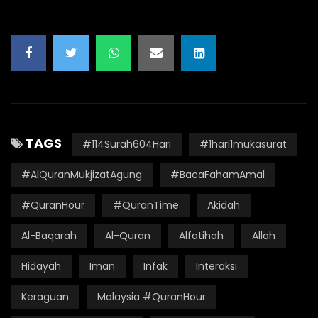
TAGS
#114Surah604Hari
#1hari1mukasurat
#AlQuranMukjizatAgung
#BacaFahamAmal
#QuranHour
#QuranTime
Akidah
Al-Baqarah
Al-Quran
Alfatihah
Allah
Hidayah
Iman
Infak
Interaksi
Keraguan
Malaysia #QuranHour