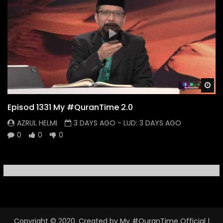
Wa
Episod 1331 My #QuranTime 2.0
AZRUL HELMI
3 DAYS AGO
- LUD:
3 DAYS AGO
0
0
0
Copyright © 2020. Created by My #QuranTime Official
|