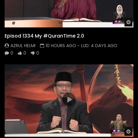
Wa
Episod 1334 My #QuranTime 2.0
AZRUL HELMI
10 HOURS AGO
- LUD:
4 DAYS AGO
0
0
0
Wa