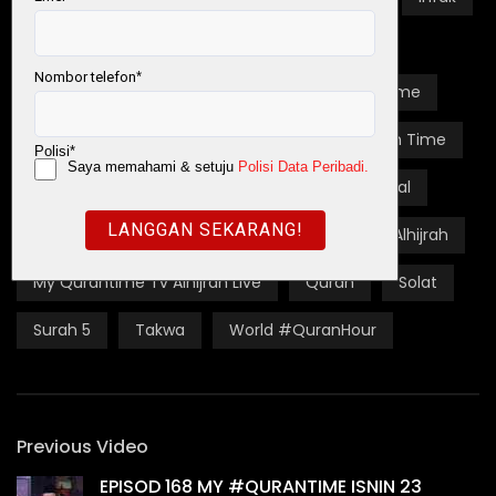
Interaksi
Keraguan
Kupasan
Malaysia #QuranHour
Malaysia #QuranTime
My #QuranTime
My Quran
My Quran Time
My Quran Time Live
My Quran Time Official
My Qurantime Al Hijrah
My Qurantime Tv Alhijrah
My Qurantime Tv Alhijrah Live
Quran
Solat
Surah 5
Takwa
World #QuranHour
Previous Video
EPISOD 168 MY #QURANTIME ISNIN 23