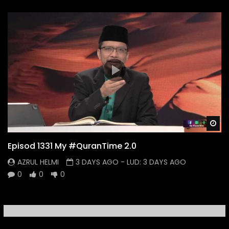
Wa
Episod 1331 My #QuranTime 2.0
AZRUL HELMI
3 DAYS AGO
- LUD:
3 DAYS AGO
0
0
0