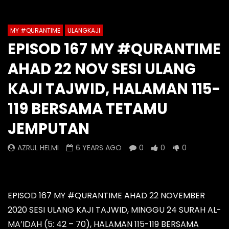
1
2
3
4
5
6
7
Auto Next
Theater
8
9
10
11
12
13
14
MY #QURANTIME
ULANGKAJI
Watch Later
0 Comments
EPISOD 167 MY #QURANTIME
15
16
17
18
19
20
Episod 1334 My #QuranTime
Episod 1333 My #Q
AHAD 22 NOV SESI ULANG
2.0
2.0
21
22
23
24
25
26
AZRUL HELMI
AZRUL HELMI
KAJI TAJWID, HALAMAN 115-
27
10 HOURS AGO
- LUD:
4 DAYS AGO
1 DAY AGO
- LUD:
4 
119 BERSAMA TETAMU
0
0
0
0
0
0
JEMPUTAN
AZRUL HELMI
6 YEARS AGO
0
0
0
EPISOD 167 MY #QURANTIME AHAD 22 NOVEMBER
2020 SESI ULANG KAJI TAJWID, MINGGU 24 SURAH AL-
MA’IDAH (5: 42 – 70), HALAMAN 115-119 BERSAMA