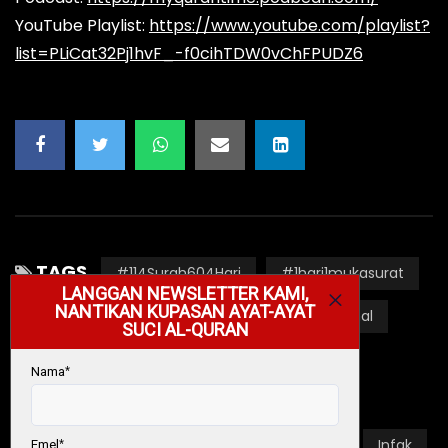
YouTube Playlist:
https://www.youtube.com/playlist?
list=PLiCat32Pj1hvF_-f0cihTDW0vChFPUDZ6
TAGS
#114Surah604Hari
#1hari1mukasurat
#AlQuranMukjizatAgung
#BacaFahamAmal
#QuranHour
#QuranTime
Akidah
Al-Fatihah
Al-Ma'idah
Al-Quran
Alfatihah
Allah
Hidayah
Iman
Infak