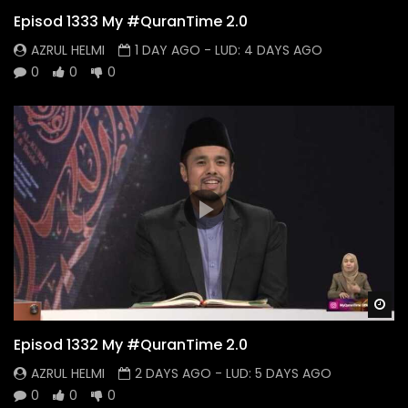
Episod 1333 My #QuranTime 2.0
AZRUL HELMI
1 DAY AGO
- LUD:
4 DAYS AGO
0
0
0
Wa
Episod 1332 My #QuranTime 2.0
AZRUL HELMI
2 DAYS AGO
- LUD:
5 DAYS AGO
0
0
0