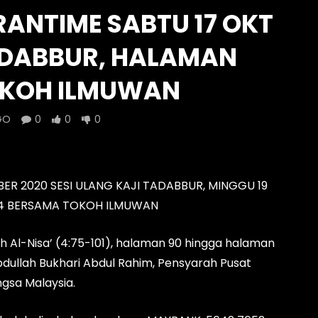
RANTIME SABTU 17 OKT
331 My #QuranTime 2.0
Episod 1330 My #QuranTime
2.0
TADABBUR, HALAMAN
HELMI
AZRUL HELMI
 AGO
- LUD:
2 DAYS AGO
OKOH ILMUWAN
3 DAYS AGO
- LUD:
1 WEEK AGO
0
0
0
0
GO
0
0
0
ER 2020 SESI ULANG KAJI TADABBUR, MINGGU 19
0-94 BERSAMA TOKOH ILMUWAN
 Al-Nisa’ (4:75-101), halaman 90 hingga halaman
bdullah Bukhari Abdul Rahim, Pensyarah Pusat
gsa Malaysia.