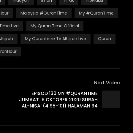
a
Hidayah
Iman
Infak
Interaksi
Hour
Malaysia #QuranTime
My #QuranTime
Time Live
My Quran Time Official
hijrah
My Qurantime Tv Alhijrah Live
Quran
ranHour
Next Video
EPISOD 130 MY #QURANTIME
JUMAAT 16 OKTOBER 2020 SURAH
AL-NISA’ (4:95-101) HALAMAN 94