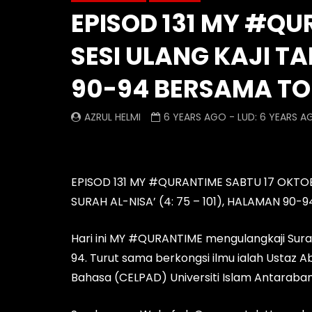
EPISOD 131 MY #QU
Episod 1332 My #QuranTime
Episod 1
2.0
SESI ULANG KAJI 
AZRUL 
AZRUL HELMI
2 DAYS
90-94 BERSAMA T
16 HOURS AGO
- LUD:
3 DAYS AGO
0
0
0
0
0
AZRUL HELMI
6 YEARS AGO
- LUD:
6 YEARS A
EPISOD 131 MY #QURANTIME SABTU 17 OKTOB
SURAH AL-NISA’ (4: 75 – 101), HALAMAN 9
Hari ini MY #QURANTIME mengulangkaji Surah
94. Turut sama berkongsi ilmu ialah Ustaz A
Bahasa (CELPAD) Universiti Islam Antaraban