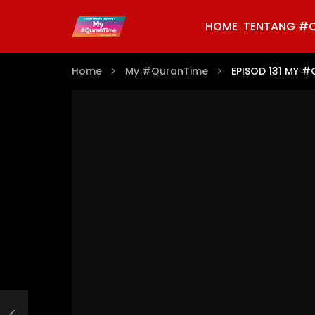
HOME
TENTANG #
Home
My #QuranTime
EPISOD 131 MY 