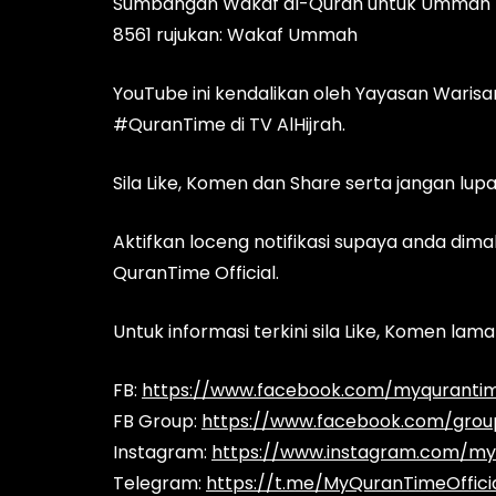
Sumbangan Wakaf al-Quran untuk Ummah b
8561 rujukan: Wakaf Ummah
YouTube ini kendalikan oleh Yayasan Wari
#QuranTime di TV AlHijrah.
Sila Like, Komen dan Share serta jangan lup
Aktifkan loceng notifikasi supaya anda dima
QuranTime Official.
Untuk informasi terkini sila Like, Komen la
FB:
https://www.facebook.com/myqurantime
FB Group:
https://www.facebook.com/gro
Instagram:
https://www.instagram.com/myq
Telegram:
https://t.me/MyQuranTimeOffici