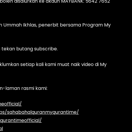
oleh disalurkan ke akaun MAYBANK: 5642 7652
san Ummah Ikhlas, penerbit bersama Program My
a tekan butang subscribe.
klumkan setiap kali kami muat naik video di My
man-laman rasmi kami:
official/
ups/sahabahalquranmyqurantime/
urantimeofficial/
al