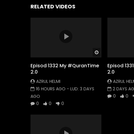
RELATED VIDEOS
Watch Later
Episod 1332 My #QuranTime
Episod 13
2.0
2.0
AZRUL HELMI
AZRUL HEL
16 HOURS AGO
- LUD:
3 DAYS
2 DAYS A
0
0
AGO
0
0
0