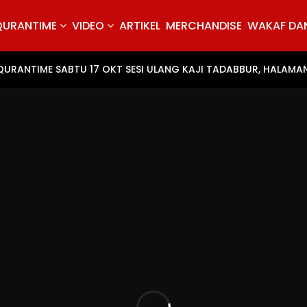
QURANTIME
VIDEO
ARTIKEL
MERCHANDISE
WAKAF DAN
#QURANTIME SABTU 17 OKT SESI ULANG KAJI TADABBUR, HALA