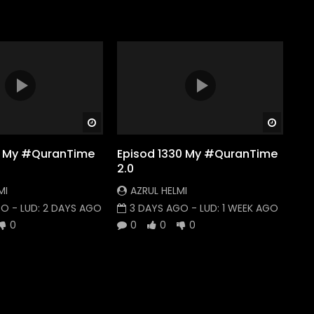
Watch Later
Watch
31 My #QuranTime
Episod 1330 My #QuranTime
2.0
MI
AZRUL HELMI
GO
- LUD:
2 DAYS AGO
3 DAYS AGO
- LUD:
1 WEEK AGO
0
0
0
0