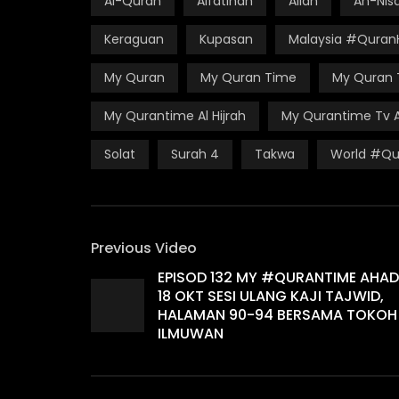
Al-Quran
Alfatihah
Allah
An-Nis
Keraguan
Kupasan
Malaysia #Quran
My Quran
My Quran Time
My Quran 
My Qurantime Al Hijrah
My Qurantime Tv Al
Solat
Surah 4
Takwa
World #Qu
Previous Video
EPISOD 132 MY #QURANTIME AHAD
18 OKT SESI ULANG KAJI TAJWID,
HALAMAN 90-94 BERSAMA TOKOH
ILMUWAN