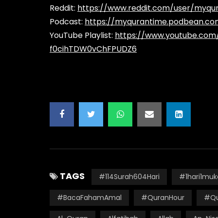
Reddit:
https://www.reddit.com/user/myqura
Podcast:
https://myqurantime.podbean.co
YouTube Playlist:
https://www.youtube.com/p
f0cihTDW0vChFPUDZ6
TAGS
#114Surah604Hari
#1hari1muk
#BacaFahamAmal
#QuranHour
#Qu