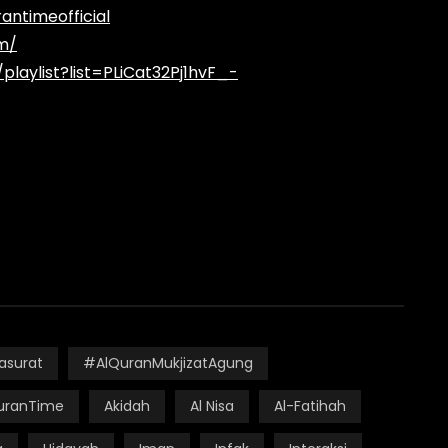
ntimeofficial
m/
laylist?list=PLiCat32Pj1hvF_-
asurat
#AlQuranMukjizatAgung
ranTime
Akidah
Al Nisa
Al-Fatihah