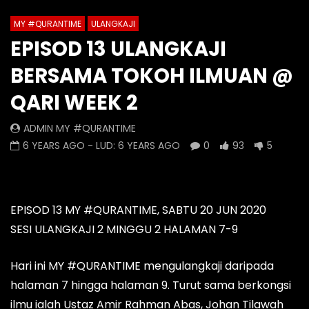
8
9
10
11
12
13
MY #QURANTIME
ULANGKAJI
Watch Later
0 Comments
EPISOD 13 ULANGKAJI
14
15
16
17
18
19
Episod 1336 My #QuranTime
Episod 1335 My #Q
BERSAMA TOKOH ILMUAN @
2.0
2.0
20
21
AZRUL HELMI
AZRUL HELMI
QARI WEEK 2
20 HOURS AGO
- LUD:
6 DAYS AGO
2 DAYS AGO
- LUD:
0
0
0
0
0
0
ADMIN MY #QURANTIME
6 YEARS AGO
- LUD:
6 YEARS AGO
0
93
5
EPISOD 13 MY #QURANTIME, SABTU 20 JUN 2020
SESI ULANGKAJI 2 MINGGU 2 HALAMAN 7-9
Hari ini MY #QURANTIME mengulangkaji daripada
halaman 7 hingga halaman 9. Turut sama berkongsi
ilmu ialah Ustaz Amir Rahman Abas, Johan Tilawah