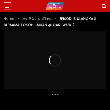
Home
My #QuranTime
EPISOD 13 ULANGKAJI
BERSAMA TOKOH ILMUAN @ QARI WEEK 2
MY #QURANTIME JUZ 1 (EPISOD 1-29)
1
2
3
4
5
6
7
Auto Next
Theater