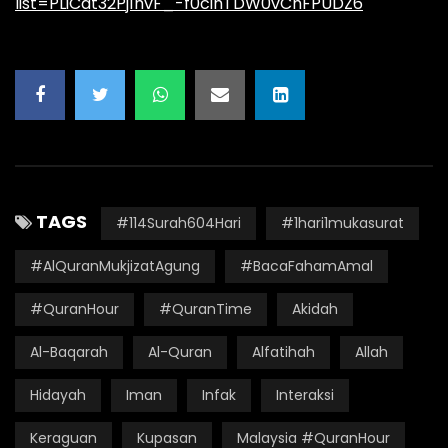
list=PLiCat32Pj1hvF_-f0cihTDW0vChFPUDZ6
TAGS
#114Surah604Hari
#1hari1mukasurat
#AlQuranMukjizatAgung
#BacaFahamAmal
#QuranHour
#QuranTime
Akidah
Al-Baqarah
Al-Quran
Alfatihah
Allah
Hidayah
Iman
Infak
Interaksi
Keraguan
Kupasan
Malaysia #QuranHour