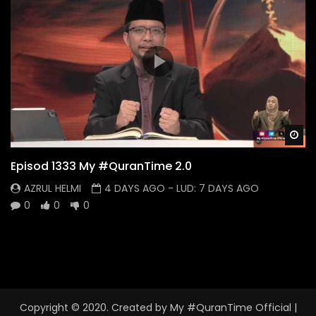
Wa
Episod 1333 My #QuranTime 2.0
AZRUL HELMI
4 DAYS AGO
- LUD:
7 DAYS AGO
0
0
0
Copyright © 2020. Created by My #QuranTime Official
|