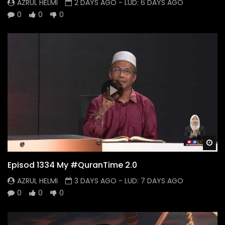
AZRUL HELMI
2 DAYS AGO
- LUD:
6 DAYS AGO
0
0
0
Wa
Episod 1334 My #QuranTime 2.0
AZRUL HELMI
3 DAYS AGO
- LUD:
7 DAYS AGO
0
0
0