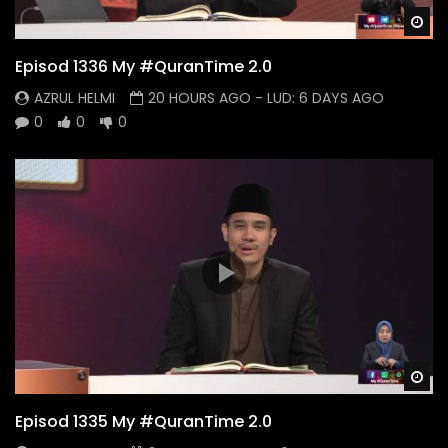
Wa
Episod 1336 My #QuranTime 2.0
AZRUL HELMI
20 HOURS AGO
- LUD:
6 DAYS AGO
0
0
0
Wa
Episod 1335 My #QuranTime 2.0