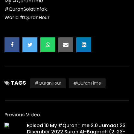
My #QuranTime
#QuranSolatInfak
World #QuranHour
TAGS
#QuranHour
#QuranTime
Previous Video
Episod 10 My #QuranTime 2.0 Jumaat 23
Disember 2022 Surah Al-Baqarah (2: 23-