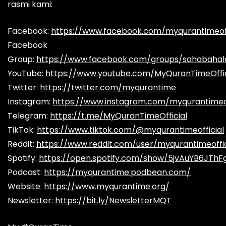
rasmi kami:
Facebook:
https://www.facebook.com/myqurantimeoff
Facebook
Group:
https://www.facebook.com/groups/sahabaha
YouTube:
https://www.youtube.com/MyQuranTimeOffic
Twitter:
https://twitter.com/myqurantime
Instagram:
https://www.instagram.com/myqurantimeof
Telegram:
https://t.me/MyQuranTimeOfficial
TikTok:
https://www.tiktok.com/@myqurantimeofficial
Reddit:
https://www.reddit.com/user/myqurantimeoffic
Spotify:
https://open.spotify.com/show/5jvAuYB6JThF
Podcast:
https://myqurantime.podbean.com/
Website:
https://www.myqurantime.org/
Newsletter:
https://bit.ly/NewsletterMQT