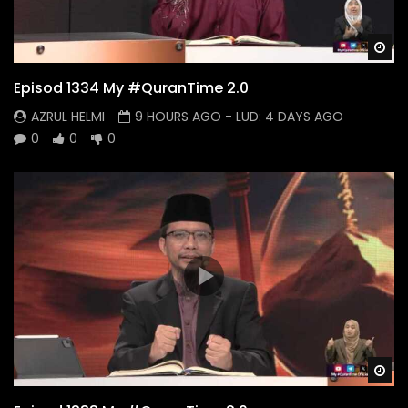
Wa
Episod 1334 My #QuranTime 2.0
AZRUL HELMI
9 HOURS AGO
- LUD:
4 DAYS AGO
0
0
0
Wa