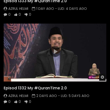
Episod 1333 My #QuranTime 2.0
AZRUL HELMI
1 DAY AGO
- LUD:
4 DAYS AGO
0
0
0
Wa
Episod 1332 My #QuranTime 2.0
AZRUL HELMI
2 DAYS AGO
- LUD:
5 DAYS AGO
0
0
0