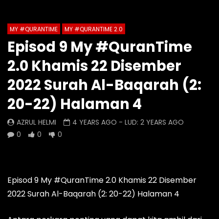
Auto Next
Theater
MY #QURANTIME
MY #QURANTIME 2.0
Watch Later
0 Comments
Episod 9 My #QuranTime
Episod 1334 My #QuranTime
Episod 1333 My #Q
2.0 Khamis 22 Disember
2.0
2.0
AZRUL HELMI
AZRUL HELMI
2022 Surah Al-Baqarah (2:
9 HOURS AGO
- LUD:
4 DAYS AGO
1 DAY AGO
- LUD:
4 
20-22) Halaman 4
0
0
0
0
0
0
AZRUL HELMI
4 YEARS AGO
- LUD:
2 YEARS AGO
0
0
0
Episod 9 My #QuranTime 2.0 Khamis 22 Disember
2022 Surah Al-Baqarah (2: 20-22) Halaman 4