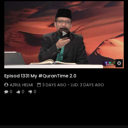
Wa
Episod 1331 My #QuranTime 2.0
AZRUL HELMI
3 DAYS AGO
- LUD:
3 DAYS AGO
0
0
0