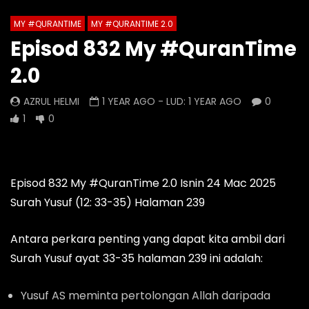
MY #QURANTIME
MY #QURANTIME 2.0
Watch Later
0 Comments
Episod 832 My #QuranTime
Episod 1332 My #QuranTime
Episod 1331 My #Qu
2.0
2.0
AZRUL HELMI
AZRUL HELMI
2 DAYS AGO
- LUD:
AZRUL HELMI
1 YEAR AGO
- LUD:
1 YEAR AGO
0
23 HOURS AGO
- LUD:
4 DAYS AGO
0
0
0
1
0
0
0
0
Episod 832 My #QuranTime 2.0 Isnin 24 Mac 2025
Surah Yusuf (12: 33-35) Halaman 239
Antara perkara penting yang dapat kita ambil dari
Surah Yusuf ayat 33-35 halaman 239 ini adalah:
Yusuf AS meminta pertolongan Allah daripada