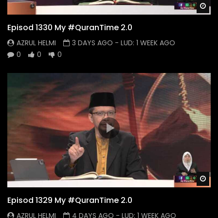
Wa
Episod 1330 My #QuranTime 2.0
AZRUL HELMI
3 DAYS AGO
- LUD:
1 WEEK AGO
0
0
0
Wa
Episod 1329 My #QuranTime 2.0
AZRUL HELMI
4 DAYS AGO
- LUD:
1 WEEK AGO