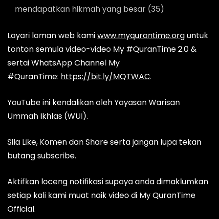
mendapatkan hikmah yang besar (35)
Layari laman web kami
www.myqurantime.org
untuk
tonton semula video-video My #QuranTime 2.0 &
sertai WhatsApp Channel My
#QuranTime:
https://bit.ly/MQTWAC
.
YouTube ini kendalikan oleh Yayasan Warisan
Ummah Ikhlas (WUI).
Sila Like, Komen dan Share serta jangan lupa tekan
butang subscribe.
Aktifkan loceng notifikasi supaya anda dimaklumkan
setiap kali kami muat naik video di My QuranTime
Official.