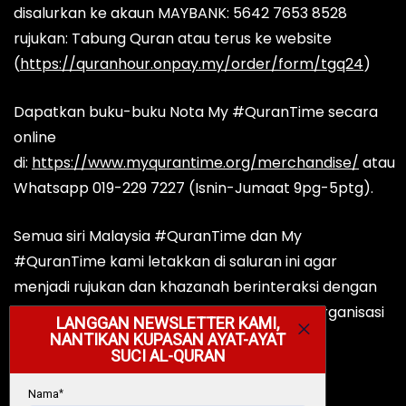
disalurkan ke akaun MAYBANK: 5642 7653 8528
rujukan: Tabung Quran atau terus ke website
(
https://quranhour.onpay.my/order/form/tgq24
)
Dapatkan buku-buku Nota My #QuranTime secara
online
di:
https://www.myqurantime.org/merchandise/
atau
Whatsapp 019-229 7227 (Isnin-Jumaat 9pg-5ptg).
Semua siri Malaysia #QuranTime dan My
#QuranTime kami letakkan di saluran ini agar
menjadi rujukan dan khazanah berinteraksi dengan
Al-Quran buat ummah; keluarga, sekolah, organisasi
dan komuniti.
My #QuranTime