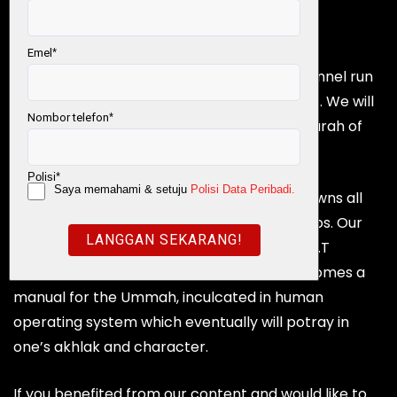
#QuranSolatInfak
World #QuranHour
MY #QURANTIME OFFICIAL is a YouTube channel run
by Warisan Ummah Ikhlas Foundation (WUI). We will
share videos related to understanding 114 Surah of
al-Quran through Tadabbur and Tazakkur.
MY #QURANTIME is produced by WUI. WUI owns all
rights on the contents published in the videos. Our
goal is to share the message from Allah S.W.T
through Quran, Prayer and Infak until it becomes a
manual for the Ummah, inculcated in human
operating system which eventually will potray in
one’s akhlak and character.
If you benefited from our content and would like to