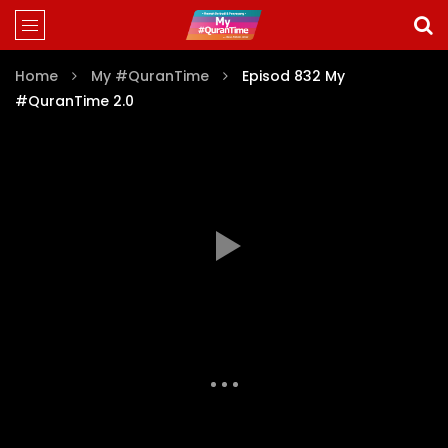
Home
My #QuranTime
Episod 832 My
#QuranTime 2.0
Auto Next
Theater