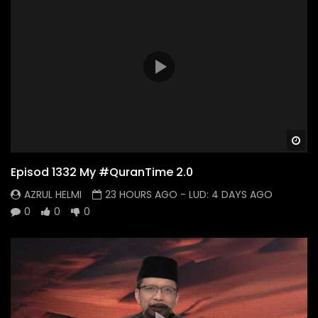
Wa
Episod 1332 My #QuranTime 2.0
AZRUL HELMI
23 HOURS AGO
- LUD:
4 DAYS AGO
0
0
0