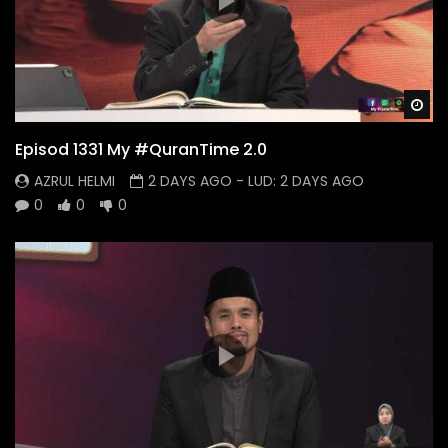
Wa
Episod 1331 My #QuranTime 2.0
AZRUL HELMI
2 DAYS AGO
- LUD:
2 DAYS AGO
0
0
0