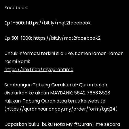
Facebook:
Ep 1-500:
https://bit.ly/mqt2facebook
Ep 501-1000:
https://bit.ly/mqt2facebook2
Untuk informasi terkini sila Like, Komen laman-laman
rasmi kami:
https://linktr.ee/myqurantime
Sumbangan Tabung Gerakan al-Quran boleh
disalurkan ke akaun MAYBANK: 5642 7653 8528
rujukan: Tabung Quran atau terus ke website
(
https://quranhour.onpay.my/order/form/tgq24
)
Dapatkan buku-buku Nota My #QuranTime secara