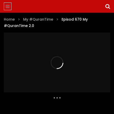
Home
My #QuranTime
Episod 670 My
#QuranTime 2.0
Auto Next
Theater