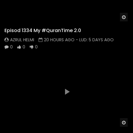
Wa
Episod 1334 My #QuranTime 2.0
AZRUL HELMI
20 HOURS AGO
- LUD:
5 DAYS AGO
0
0
0
Wa