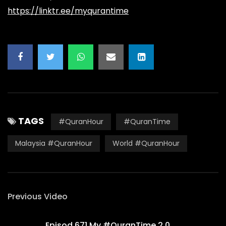
https://linktr.ee/myqurantime
TAGS
#QuranHour
#QuranTime
Malaysia #QuranHour
World #QuranHour
Previous Video
Episod 671 My #QuranTime 2.0