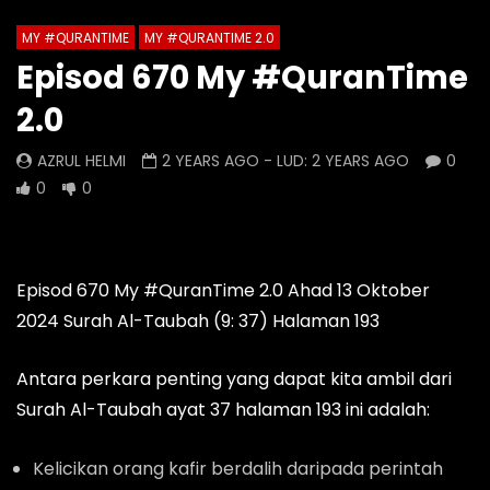
MY #QURANTIME
MY #QURANTIME 2.0
Watch Later
0 Comments
Episod 670 My #QuranTime
Episod 1334 My #QuranTime
Episod 1333 My #Q
2.0
2.0
2.0
AZRUL HELMI
AZRUL HELMI
AZRUL HELMI
2 YEARS AGO
- LUD:
2 YEARS AGO
0
20 HOURS AGO
- LUD:
5 DAYS AGO
2 DAYS AGO
- LUD:
0
0
0
0
0
0
0
0
Episod 670 My #QuranTime 2.0 Ahad 13 Oktober
2024 Surah Al-Taubah (9: 37) Halaman 193
Antara perkara penting yang dapat kita ambil dari
Surah Al-Taubah ayat 37 halaman 193 ini adalah:
Kelicikan orang kafir berdalih daripada perintah