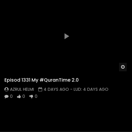
Wa
Episod 1331 My #QuranTime 2.0
AZRUL HELMI
4 DAYS AGO
- LUD:
4 DAYS AGO
0
0
0