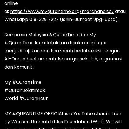
online
di:
https://www.myqurantime.org/merchandise/
atau
Whatsapp 019-229 7227 (Isnin-Jumaat 9pg-5ptg).
Semua siri Malaysia #QuranTime dan My
#QuranTime kami letakkan di saluran ini agar
menjadi rujukan dan khazanah berinteraksi dengan
Al-Quran buat ummah; keluarga, sekolah, organisasi
dan komuniti.
My #QuranTime
#QuranSolatInfak
World #QuranHour
MY #QURANTIME OFFICIAL is a YouTube channel run
by Warisan Ummah Ikhlas Foundation (WUI). We will