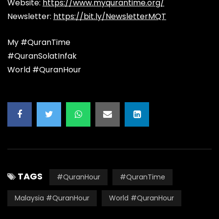
Website:
https://www.myqurantime.org/
Newsletter:
https://bit.ly/NewsletterMQT
My #QuranTime
#QuranSolatInfak
World #QuranHour
TAGS
#QuranHour
#QuranTime
Malaysia #QuranHour
World #QuranHour