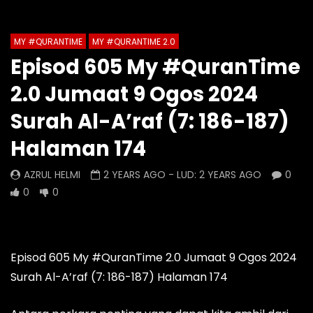
Auto Next
Theater
MY #QURANTIME
MY #QURANTIME 2.0
Watch Later
0 Comments
Episod 605 My #QuranTime
Episod 1333 My #QuranTime
Episod 1332 My #Q
2.0 Jumaat 9 Ogos 2024
2.0
2.0
AZRUL HELMI
AZRUL HELMI
Surah Al-A’raf (7: 186-187)
9 HOURS AGO
- LUD:
3 DAYS AGO
1 DAY AGO
- LUD:
4 
Halaman 174
0
0
0
0
0
0
AZRUL HELMI
2 YEARS AGO
- LUD:
2 YEARS AGO
0
0
0
Episod 605 My #QuranTime 2.0 Jumaat 9 Ogos 2024
Surah Al-A’raf (7: 186-187) Halaman 174