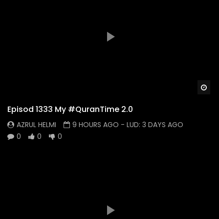
Wa
Episod 1333 My #QuranTime 2.0
AZRUL HELMI
9 HOURS AGO
- LUD:
3 DAYS AGO
0
0
0