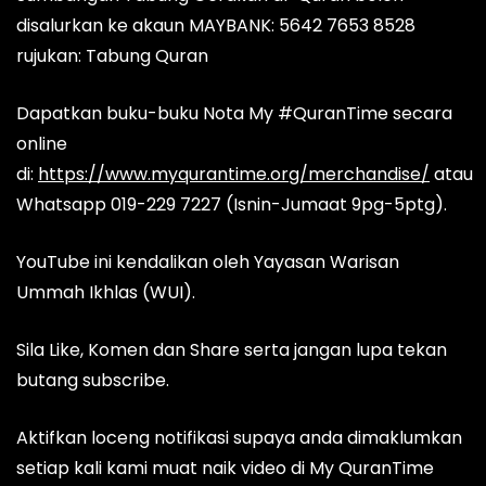
disalurkan ke akaun MAYBANK: 5642 7653 8528
rujukan: Tabung Quran
Dapatkan buku-buku Nota My #QuranTime secara
online
di:
https://www.myqurantime.org/merchandise/
atau
Whatsapp 019-229 7227 (Isnin-Jumaat 9pg-5ptg).
YouTube ini kendalikan oleh Yayasan Warisan
Ummah Ikhlas (WUI).
Sila Like, Komen dan Share serta jangan lupa tekan
butang subscribe.
Aktifkan loceng notifikasi supaya anda dimaklumkan
setiap kali kami muat naik video di My QuranTime