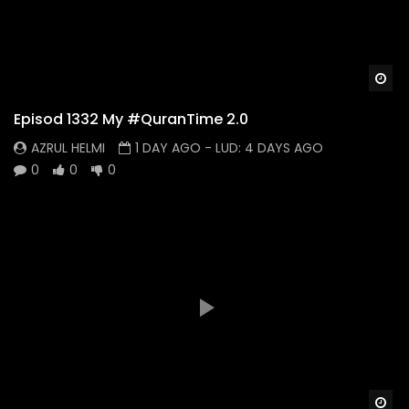
Wa
Episod 1332 My #QuranTime 2.0
AZRUL HELMI
1 DAY AGO
- LUD:
4 DAYS AGO
0
0
0
Wa