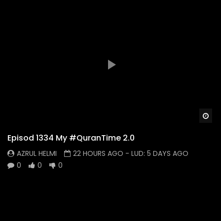
Wa
Episod 1334 My #QuranTime 2.0
AZRUL HELMI
22 HOURS AGO
- LUD:
5 DAYS AGO
0
0
0