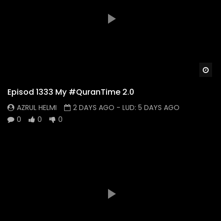
Wa
Episod 1333 My #QuranTime 2.0
AZRUL HELMI
2 DAYS AGO
- LUD:
5 DAYS AGO
0
0
0