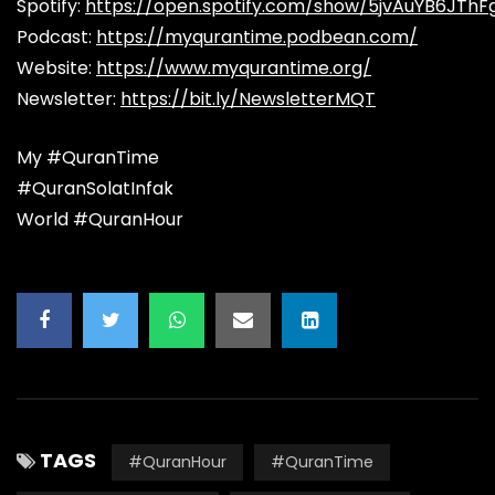
Spotify:
https://open.spotify.com/show/5jvAuYB6JThF
Podcast:
https://myqurantime.podbean.com/
Website:
https://www.myqurantime.org/
Newsletter:
https://bit.ly/NewsletterMQT
My #QuranTime
#QuranSolatInfak
World #QuranHour
TAGS
#QuranHour
#QuranTime