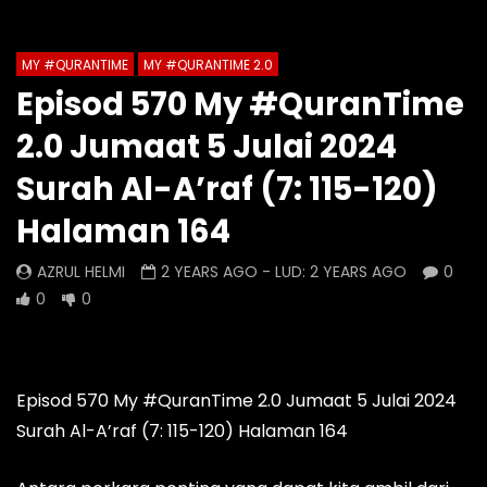
Auto Next
Theater
MY #QURANTIME
MY #QURANTIME 2.0
Watch Later
0 Comments
Episod 570 My #QuranTime
Episod 1334 My #QuranTime
Episod 1333 My #Q
2.0 Jumaat 5 Julai 2024
2.0
2.0
AZRUL HELMI
AZRUL HELMI
Surah Al-A’raf (7: 115-120)
22 HOURS AGO
- LUD:
5 DAYS AGO
2 DAYS AGO
- LUD:
Halaman 164
0
0
0
0
0
0
AZRUL HELMI
2 YEARS AGO
- LUD:
2 YEARS AGO
0
0
0
Episod 570 My #QuranTime 2.0 Jumaat 5 Julai 2024
Surah Al-A’raf (7: 115-120) Halaman 164