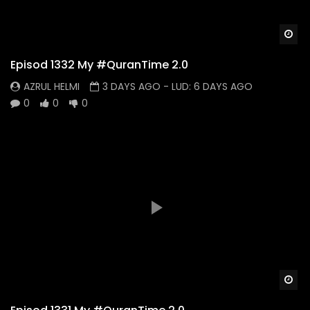
Wa
Episod 1332 My #QuranTime 2.0
AZRUL HELMI
3 DAYS AGO
- LUD:
6 DAYS AGO
0
0
0
Wa