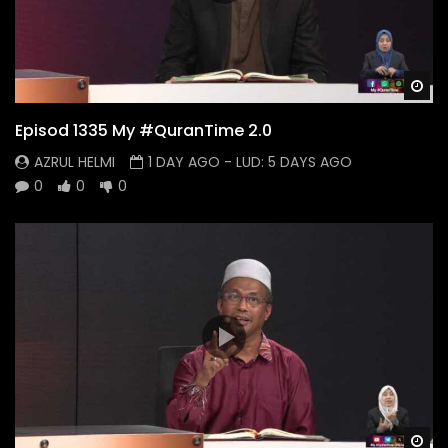
Wa
Episod 1335 My #QuranTime 2.0
AZRUL HELMI
1 DAY AGO
- LUD:
5 DAYS AGO
0
0
0
Wa