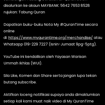
disalurkan ke akaun MAYBANK: 5642 7653 8528
rujukan: Tabung Quran
Dapatkan buku-buku Nota My #QuranTime secara
online
di:
https://www.myqurantime.org/merchandise/
atau
Whatsapp 019-229 7227 (Isnin-Jumaat 9pg-5ptg).
YouTube ini kendalikan oleh Yayasan Warisan
Ummah Ikhlas (WUI).
Sila Like, Komen dan Share serta jangan lupa tekan
butang subscribe.
Aktifkan loceng notifikasi supaya anda dimaklumkan
setiap kali kami muat naik video di My QuranTime