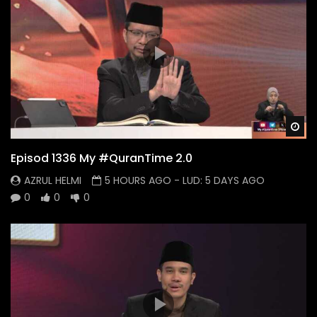
Wa
Episod 1336 My #QuranTime 2.0
AZRUL HELMI
5 HOURS AGO
- LUD:
5 DAYS AGO
0
0
0