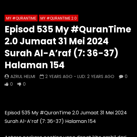
Auto Next
Theater
MY #QURANTIME
MY #QURANTIME 2.0
Watch Later
0 Comments
Episod 535 My #QuranTime
Episod 1336 My #QuranTime
Episod 1335 My #Q
2.0 Jumaat 31 Mei 2024
2.0
2.0
AZRUL HELMI
AZRUL HELMI
Surah Al-A’raf (7: 36-37)
5 HOURS AGO
- LUD:
5 DAYS AGO
1 DAY AGO
- LUD:
5 
Halaman 154
0
0
0
0
0
0
AZRUL HELMI
2 YEARS AGO
- LUD:
2 YEARS AGO
0
0
0
Episod 535 My #QuranTime 2.0 Jumaat 31 Mei 2024
Surah Al-A’raf (7: 36-37) Halaman 154