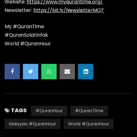
Website:
https://www.myqurantime.org/
Newsletter:
https://bit.ly/NewsletterMQT
My #QuranTime
#QuranSolatInfak
World #QuranHour
TAGS
#QuranHour
#QuranTime
Malaysia #QuranHour
World #QuranHour