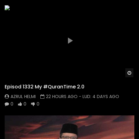
Wa
Episod 1332 My #QuranTime 2.0
AZRUL HELMI
22 HOURS AGO
- LUD:
4 DAYS AGO
0
0
0