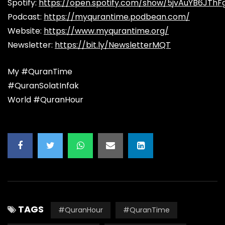
Spotify:
https://open.spotify.com/show/5jvAuYB6JThF
Podcast:
https://myqurantime.podbean.com/
Website:
https://www.myqurantime.org/
Newsletter:
https://bit.ly/NewsletterMQT
My #QuranTime
#QuranSolatInfak
World #QuranHour
TAGS
#QuranHour
#QuranTime