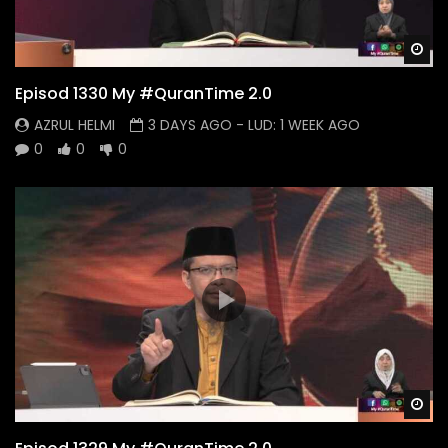
Wa
Episod 1330 My #QuranTime 2.0
AZRUL HELMI
3 DAYS AGO
- LUD:
1 WEEK AGO
0
0
0
Wa