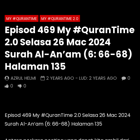
Auto Next
Theater
MY #QURANTIME
MY #QURANTIME 2.0
Watch Later
0 Comments
Episod 469 My #QuranTime
Episod 1332 My #QuranTime
Episod 1331 My #Qu
2.0 Selasa 26 Mac 2024
2.0
AZRUL HELMI
AZRUL HELMI
2 DAYS AGO
- LUD:
Surah Al-An’am (6: 66-68)
22 HOURS AGO
- LUD:
4 DAYS AGO
0
0
0
Halaman 135
0
0
0
AZRUL HELMI
2 YEARS AGO
- LUD:
2 YEARS AGO
0
0
0
Episod 469 My #QuranTime 2.0 Selasa 26 Mac 2024
Surah Al-An’am (6: 66-68) Halaman 135