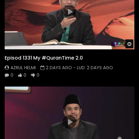
Wa
Episod 1331 My #QuranTime 2.0
AZRUL HELMI
2 DAYS AGO
- LUD:
2 DAYS AGO
0
0
0