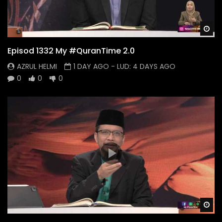
Wa
Episod 1332 My #QuranTime 2.0
AZRUL HELMI
1 DAY AGO
- LUD:
4 DAYS AGO
0
0
0
Wa