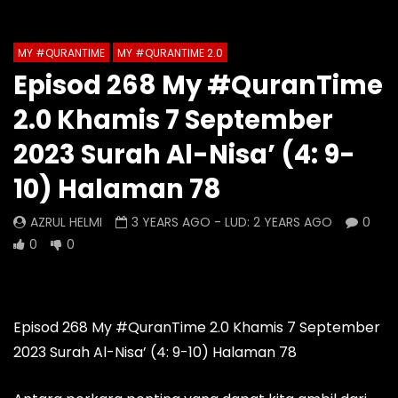
Auto Next
Theater
MY #QURANTIME
MY #QURANTIME 2.0
Watch Later
0 Comments
Episod 268 My #QuranTime
Episod 1333 My #QuranTime
Episod 1332 My #Q
2.0 Khamis 7 September
2.0
2.0
AZRUL HELMI
AZRUL HELMI
2023 Surah Al-Nisa’ (4: 9-
12 HOURS AGO
- LUD:
3 DAYS AGO
1 DAY AGO
- LUD:
4 
10) Halaman 78
0
0
0
0
0
0
AZRUL HELMI
3 YEARS AGO
- LUD:
2 YEARS AGO
0
0
0
Episod 268 My #QuranTime 2.0 Khamis 7 September
2023 Surah Al-Nisa’ (4: 9-10) Halaman 78