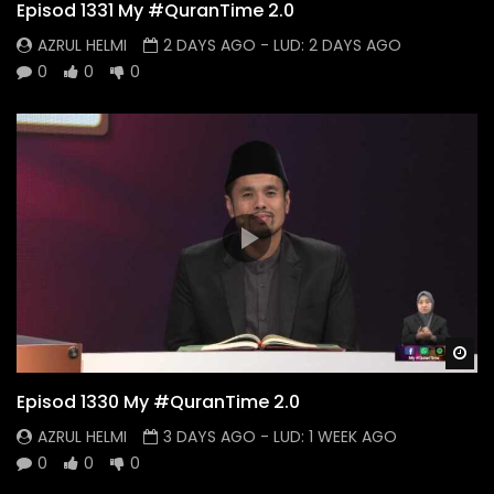
Episod 1331 My #QuranTime 2.0
AZRUL HELMI
2 DAYS AGO
- LUD:
2 DAYS AGO
0
0
0
Wa
Episod 1330 My #QuranTime 2.0
AZRUL HELMI
3 DAYS AGO
- LUD:
1 WEEK AGO
0
0
0