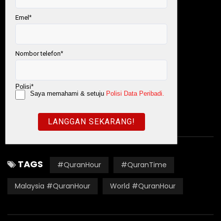
Newsletter:
https://bit.ly/NewsletterMQT
My #QuranTime
#QuranSolatInfak
World #QuranHour
TAGS
#QuranHour
#QuranTime
Malaysia #QuranHour
World #QuranHour