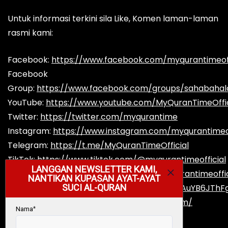
Untuk informasi terkini sila Like, Komen laman-laman
rasmi kami:
Facebook:
https://www.facebook.com/myqurantimeoff
Facebook
Group:
https://www.facebook.com/groups/sahabaha
YouTube:
https://www.youtube.com/MyQuranTimeOffic
Twitter:
https://twitter.com/myqurantime
Instagram:
https://www.instagram.com/myqurantimeof
Telegram:
https://t.me/MyQuranTimeOfficial
TikTok:
https://www.tiktok.com/@myqurantimeofficial
Reddit:
https://www.reddit.com/user/myqurantimeoffic
Spotify:
https://open.spotify.com/show/5jvAuYB6JThF
Podcast:
https://myqurantime.podbean.com/
Website:
https://www.myqurantime.org/