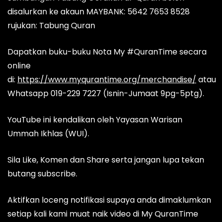
disalurkan ke akaun MAYBANK: 5642 7653 8528
rujukan: Tabung Quran
Dapatkan buku-buku Nota My #QuranTime secara
online
di:
https://www.myqurantime.org/merchandise/
atau
Whatsapp 019-229 7227 (Isnin-Jumaat 9pg-5ptg).
YouTube ini kendalikan oleh Yayasan Warisan
Ummah Ikhlas (WUI).
Sila Like, Komen dan Share serta jangan lupa tekan
butang subscribe.
Aktifkan loceng notifikasi supaya anda dimaklumkan
setiap kali kami muat naik video di My QuranTime