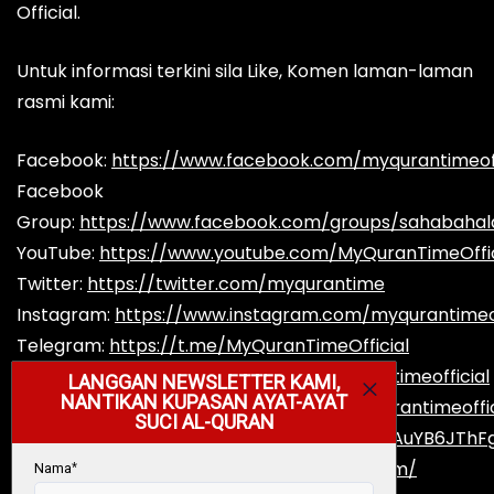
Official.
Untuk informasi terkini sila Like, Komen laman-laman
rasmi kami:
Facebook:
https://www.facebook.com/myqurantimeoff
Facebook
Group:
https://www.facebook.com/groups/sahabaha
YouTube:
https://www.youtube.com/MyQuranTimeOffic
Twitter:
https://twitter.com/myqurantime
Instagram:
https://www.instagram.com/myqurantimeof
Telegram:
https://t.me/MyQuranTimeOfficial
TikTok:
https://www.tiktok.com/@myqurantimeofficial
Reddit:
https://www.reddit.com/user/myqurantimeoffic
Spotify:
https://open.spotify.com/show/5jvAuYB6JThF
Podcast:
https://myqurantime.podbean.com/