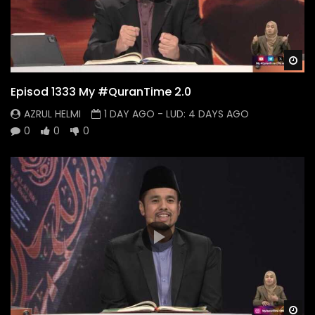
Wa
Episod 1333 My #QuranTime 2.0
AZRUL HELMI
1 DAY AGO
- LUD:
4 DAYS AGO
0
0
0
Wa