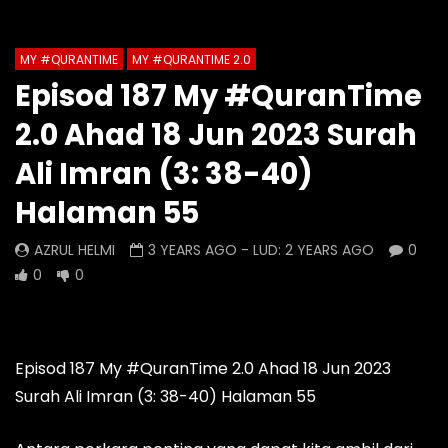
Auto Next
Theater
MY #QURANTIME
MY #QURANTIME 2.0
Watch Later
0 Comments
Episod 187 My #QuranTime
Episod 1334 My #QuranTime
Episod 1333 My #Q
2.0 Ahad 18 Jun 2023 Surah
2.0
2.0
AZRUL HELMI
AZRUL HELMI
Ali Imran (3: 38-40)
3 HOURS AGO
- LUD:
4 DAYS AGO
1 DAY AGO
- LUD:
4 
Halaman 55
0
0
0
0
0
0
AZRUL HELMI
3 YEARS AGO
- LUD:
2 YEARS AGO
0
0
0
Episod 187 My #QuranTime 2.0 Ahad 18 Jun 2023
Surah Ali Imran (3: 38-40) Halaman 55