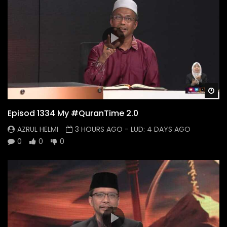
Wa
Episod 1334 My #QuranTime 2.0
AZRUL HELMI
3 HOURS AGO
- LUD:
4 DAYS AGO
0
0
0