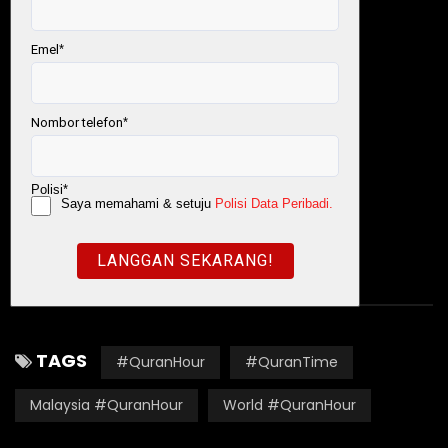
Website:
https://www.myqurantime.org/
Newsletter:
https://bit.ly/NewsletterMQT
My #QuranTime
#QuranSolatInfak
World #QuranHour
TAGS
#QuranHour
#QuranTime
Malaysia #QuranHour
World #QuranHour