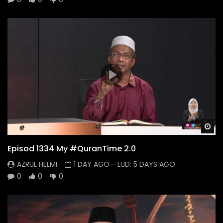
Wa
Episod 1334 My #QuranTime 2.0
AZRUL HELMI
1 DAY AGO
- LUD:
5 DAYS AGO
0
0
0