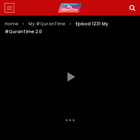
Home
My #QuranTime
Episod 1231 My
#QuranTime 2.0
Auto Next
Theater