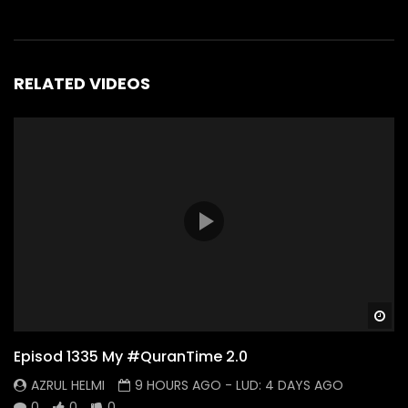
RELATED VIDEOS
Wa
Episod 1335 My #QuranTime 2.0
AZRUL HELMI
9 HOURS AGO
- LUD:
4 DAYS AGO
0
0
0