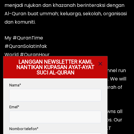
menjadi rujukan dan khazanah berinteraksi dengan
Al-Quran buat ummah; keluarga, sekolah, organisasi
dan komuniti.
My #QuranTime
#QuranSolatInfak
World #QuranHour
MY #QURANTIME OFFICIAL is a YouTube channel run
by Warisan Ummah Ikhlas Foundation (WUI). We will
share videos related to understanding 114 Surah of
al-Quran through Tadabbur and Tazakkur.
MY #QURANTIME is produced by WUI. WUI owns all
rights on the contents published in the videos. Our
goal is to share the message from Allah S.W.T