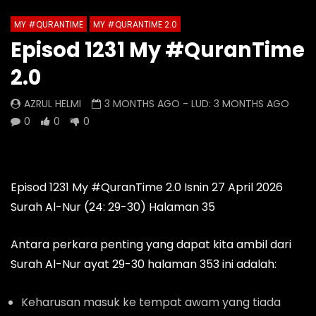
MY #QURANTIME
MY #QURANTIME 2.0
Watch Later
0 Comments
Episod 1231 My #QuranTime
Episod 1335 My #QuranTime
Episod 1334 My #Q
2.0
2.0
2.0
AZRUL HELMI
AZRUL HELMI
AZRUL HELMI
3 MONTHS AGO
- LUD:
3 MONTHS AGO
9 HOURS AGO
- LUD:
4 DAYS AGO
1 DAY AGO
- LUD:
5 
0
0
0
0
0
0
0
0
0
Episod 1231 My #QuranTime 2.0 Isnin 27 April 2026
Surah Al-Nur (24: 29-30) Halaman 35
Antara perkara penting yang dapat kita ambil dari
Surah Al-Nur ayat 29-30 halaman 353 ini adalah:
Keharusan masuk ke tempat awam yang tiada