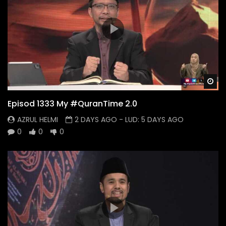
Wa
Episod 1333 My #QuranTime 2.0
AZRUL HELMI
2 DAYS AGO
- LUD:
5 DAYS AGO
0
0
0