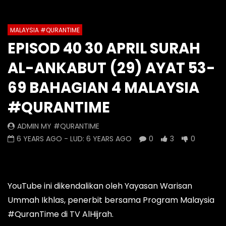
Auto Next
Theater
MALAYSIA​ #QURANTIME
Watch Later
52:02
53:26
0 Comments
EPISOD 40 30 APRIL SURAH
EPISOD 66 26 MEI MALAYSIA
EPISOD 65 25 MEI M
AL-ANKABUT (29) AYAT 53-
#QURANTIME EDISI KHAS
#QURANTIME EDISI
SYAWAL 3 (EPISOD AKHIR)
SYAWAL 2
69 BAHAGIAN 4 MALAYSIA
ADMIN MY #QURANTIME
ADMIN MY #QURANT
#QURANTIME
6 YEARS AGO
- LUD:
6 YEARS AGO
6 YEARS AGO
- LUD:
0
12
0
0
5
1
ADMIN MY #QURANTIME
6 YEARS AGO
- LUD:
6 YEARS AGO
0
3
0
YouTube ini dikendalikan oleh Yayasan Warisan
Ummah Ikhlas, penerbit bersama Program Malaysia
#QuranTime di TV AlHijrah.