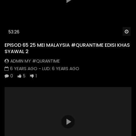
Wa
53:26
EPISOD 65 25 MEI MALAYSIA #QURANTIME EDISI KHAS
SYAWAL 2
ADMIN MY #QURANTIME
6 YEARS AGO
- LUD:
6 YEARS AGO
0
5
1