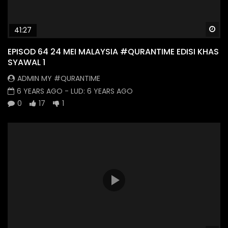
Wa
41:27
EPISOD 64 24 MEI MALAYSIA #QURANTIME EDISI KHAS
SYAWAL 1
ADMIN MY #QURANTIME
6 YEARS AGO
- LUD:
6 YEARS AGO
0
17
1