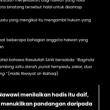
ekutuan menjelaskan, bagi haiwan yang halal
a binatang tersebut halal untuk disantap.
esuatu yang mengikut itu mengambil hukum yang
apat beberapa bahagian anggota haiwan yang
an.
jahid bahawa Rasulullah SAW bersabda:
“Baginda
ambing iaitu darah, pundi hempedu, zakar, dua
ng.”
(Hadis Riwayat al-Baihaqi)
wawi menilaikan hadis itu daif,
n menukilkan pandangan daripada