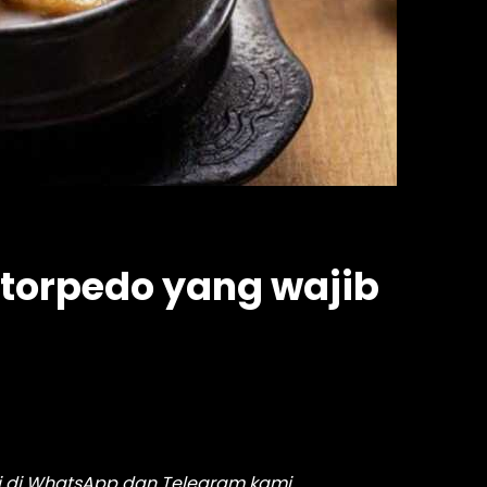
torpedo yang wajib
i di
WhatsApp
dan
Telegram
kami