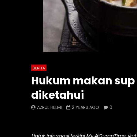
BERITA
Hukum makan sup 
diketahui
AZRUL HELMI
2 YEARS AGO
0
Untuk informasi terkini My #QuranTime, ikut