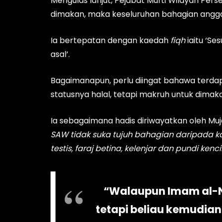
Mengulas lanjut, Pejabat Mufti Wilayah Pers
dimakan, maka keseluruhan bahagian anggot
Ia bertepatan dengan kaedah
fiqh
iaitu ‘S
asal’.
Bagaimanapun, perlu diingat bahawa terd
statusnya halal, tetapi makruh untuk dimak
Ia sebagaimana hadis diriwayatkan oleh Mu
SAW tidak suka tujuh bahagian daripada k
testis, faraj betina, kelenjar dan pundi kenci
“Walaupun Imam al-Na
tetapi beliau kemudia